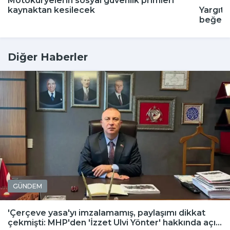
Motokuryelerin sosyal güvenlik primleri
kaynaktan kesilecek
Yargıta
beğenm
Diğer Haberler
GÜNDEM
'Çerçeve yasa'yı imzalamamış, paylaşımı dikkat
çekmişti: MHP'den 'İzzet Ulvi Yönter' hakkında açı...