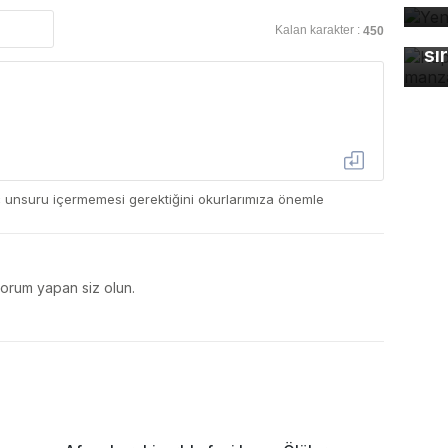
Ka
ma
Kalan karakter :
450
sı
ç unsuru içermemesi gerektiğini okurlarımıza önemle
yorum yapan siz olun.