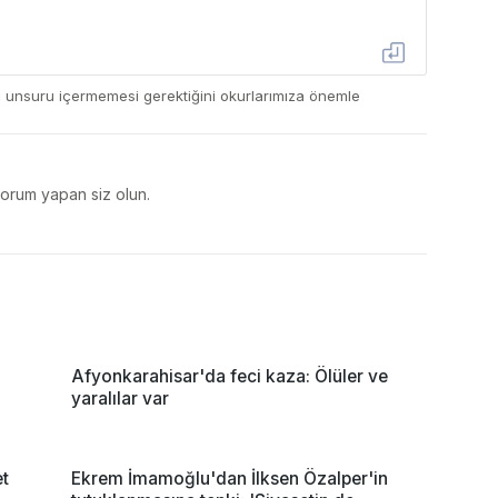
ç unsuru içermemesi gerektiğini okurlarımıza önemle
yorum yapan siz olun.
Afyonkarahisar'da feci kaza: Ölüler ve
yaralılar var
et
Ekrem İmamoğlu'dan İlksen Özalper'in