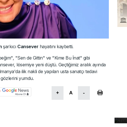
en
şarkıcı
Cansever
hayatını kaybetti.
eğim", "Sen de Gittin" ve "Kime Bu İnat" gibi
nsever, lösemiye yeni düştü. Geçtiğimiz aralık ayında
manya'da ilik nakli de yapılan usta sanatçı tedavi
gözlerini yumdu.
+
A
-
Tü
ta
Ye