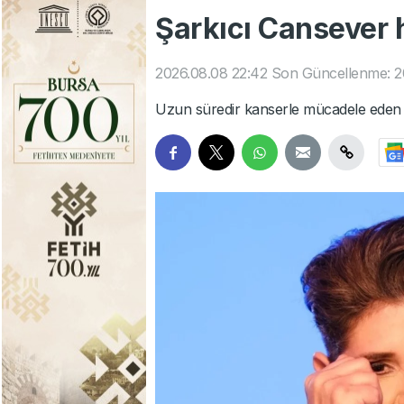
Şarkıcı Cansever h
2026.08.08 22:42
Son Güncellenme: 2
Uzun süredir kanserle mücadele eden şa