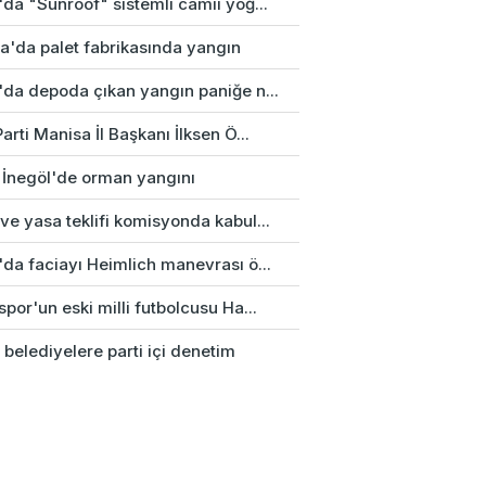
da "Sunroof" sistemli camii yoğ...
a'da palet fabrikasında yangın
'da depoda çıkan yangın paniğe n...
arti Manisa İl Başkanı İlksen Ö...
 İnegöl'de orman yangını
e yasa teklifi komisyonda kabul...
'da faciayı Heimlich manevrası ö...
por'un eski milli futbolcusu Ha...
 belediyelere parti içi denetim