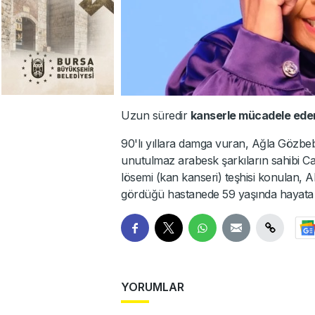
Uzun süredir
kanserle mücadele ed
90'lı yıllara damga vuran, Ağla Gözbeb
unutulmaz arabesk şarkıların sahibi Ca
lösemi (kan kanseri) teşhisi konulan, Al
gördüğü hastanede 59 yaşında hayata 
YORUMLAR