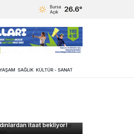
Bursa
26.6°
Açık
YAŞAM
SAĞLIK
KÜLTÜR - SANAT
kuşağı erkekleri
dınlardan itaat bekliyor!
manlardan ultra işlenmiş