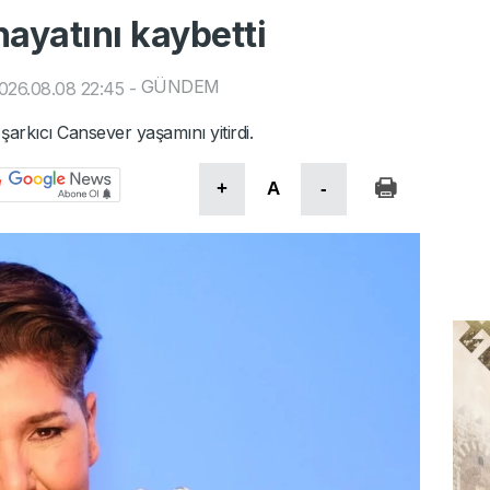
ayatını kaybetti
GÜNDEM
026.08.08 22:45
-
rkıcı Cansever yaşamını yitirdi.
+
A
-