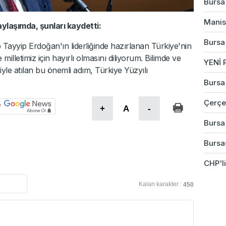
Bursa'
Manis
ylaşımda, şunları kaydetti:
Bursa
yip Erdoğan'ın liderliğinde hazırlanan Türkiye'nin
lletimiz için hayırlı olmasını diliyorum. Bilimde ve
YENİ P
iyle atılan bu önemli adım, Türkiye Yüzyılı
Bursa
Çerçev
+
A
-
Bursa
Bursas
CHP'li
Kalan karakter :
450