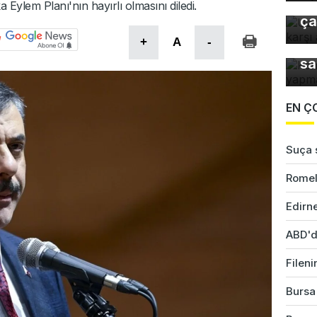
gı
a Eylem Planı'nın hayırlı olmasını diledi.
ça
+
A
-
Ke
sa
EN Ç
Suça s
Romel
Edirne
ABD'd
Fileni
Bursa'