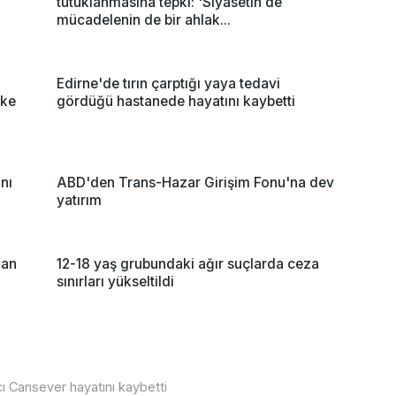
tutuklanmasına tepki: 'Siyasetin de
mücadelenin de bir ahlak...
Edirne'de tırın çarptığı yaya tedavi
lke
gördüğü hastanede hayatını kaybetti
nı
ABD'den Trans-Hazar Girişim Fonu'na dev
yatırım
nan
12-18 yaş grubundaki ağır suçlarda ceza
sınırları yükseltildi
cı Cansever hayatını kaybetti