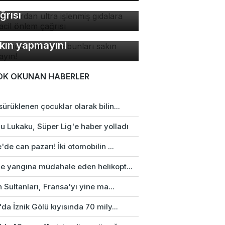
dalara karşı acil önlem
ğrısı
ne müdahalesinde bunları
kın yapmayın!
OK OKUNAN HABERLER
ürüklenen çocuklar olarak bilin...
u Lukaku, Süper Lig'e haber yolladı
'de can pazarı! İki otomobilin ...
e yangına müdahale eden helikopt...
n Sultanları, Fransa'yı yine ma...
da İznik Gölü kıyısında 70 mily...