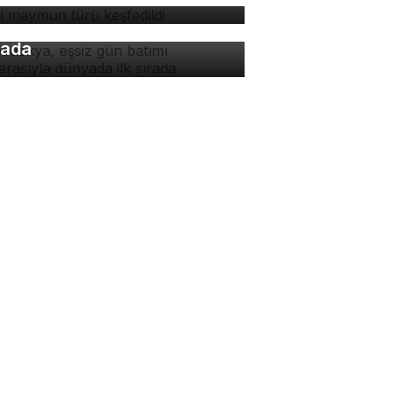
padokya, eşsiz gün batımı
nzarasıyla dünyada ilk
rada