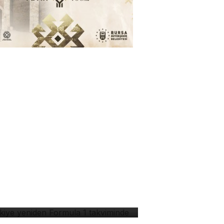
rkiye yeniden Formula 1
kviminde
ni maymun türü keşfedildi