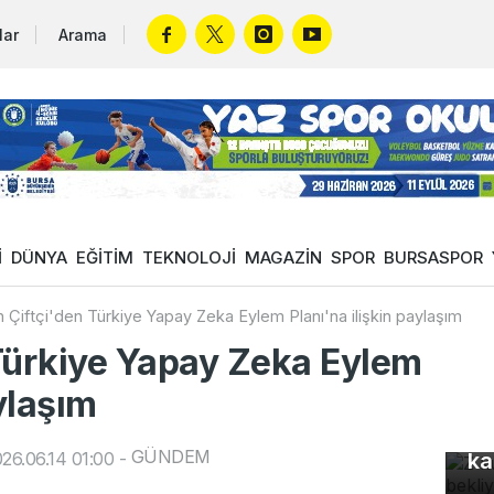
lar
Arama
İ
DÜNYA
EĞİTİM
TEKNOLOJİ
MAGAZİN
SPOR
BURSASPOR
 Çiftçi'den Türkiye Yapay Zeka Eylem Planı'na ilişkin paylaşım
Türkiye Yapay Zeka Eylem
aylaşım
Z 
GÜNDEM
26.06.14 01:00
-
ka
Uz