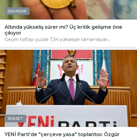
EKONOMİ
Altında yükseliş sürer mi? Üç kritik gelişme öne
çıkıyor
Geçen haftayı yüzde 7,34 yükselişle tamamlayan...
SİYASET
YENİ Parti'de "çerçeve yasa" toplantısı: Özgür