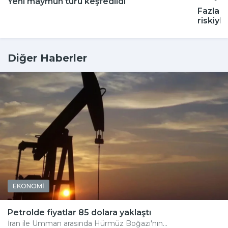
Yeni maymun türü keşfedildi
Fazla a
riskiyle 
Diğer Haberler
EKONOMİ
Petrolde fiyatlar 85 dolara yaklaştı
İran ile Umman arasında Hürmüz Boğazı'nın...