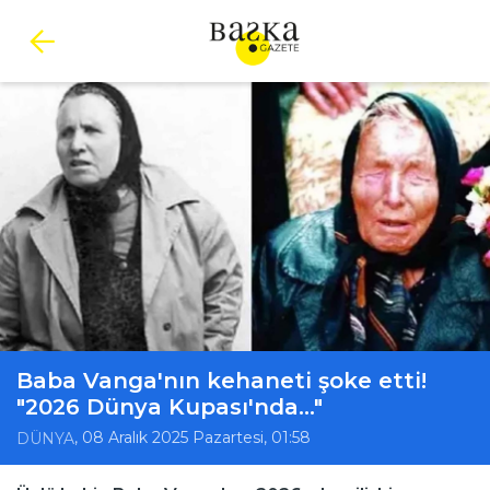
Baba Vanga'nın kehaneti şoke etti!
"2026 Dünya Kupası'nda..."
, 08 Aralık 2025 Pazartesi, 01:58
DÜNYA