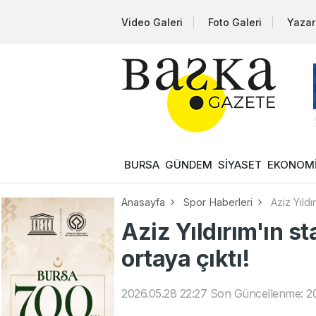
Video Galeri
Foto Galeri
Yazar
BURSA
GÜNDEM
SİYASET
EKONOM
Anasayfa
Spor Haberleri
Aziz Yıldı
Aziz Yıldırım'ın sta
ortaya çıktı!
2026.05.28 22:27
Son Güncellenme: 20