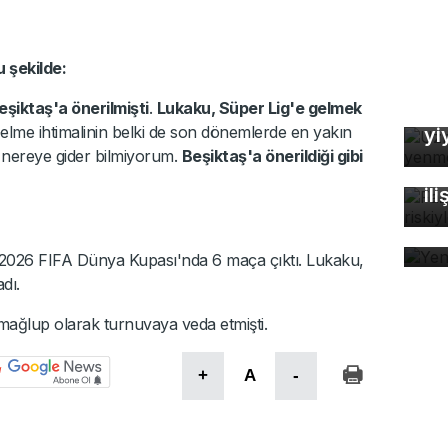
 şekilde:
Uz
eşiktaş'a önerilmişti
.
Lukaku, Süper Lig'e gelmek
So
 Gelme ihtimalinin belki de son dönemlerde en yakın
yi
Fa
 nereye gider bilmiyorum.
Beşiktaş'a önerildiği gibi
öl
ili
Ye
e 2026 FIFA Dünya Kupası'nda 6 maça çıktı. Lukaku,
dı.
 mağlup olarak turnuvaya veda etmişti.
+
A
-