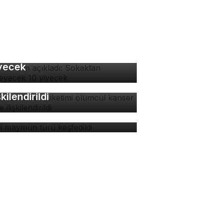
man isim açıkladı:
kaktan yenmeyecek 10
yecek
zla acı biber tüketimi
ümcül kanser riskiyle
şkilendirildi
ni maymun türü keşfedildi