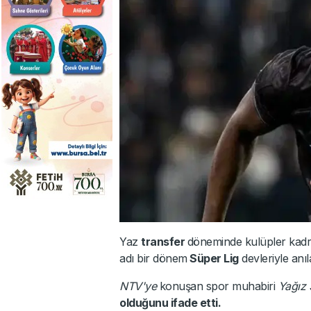
Yaz
transfer
döneminde kulüpler kadro
adı bir dönem
Süper Lig
devleriyle anı
NTV'ye
konuşan spor muhabiri
Yağız
olduğunu ifade etti.