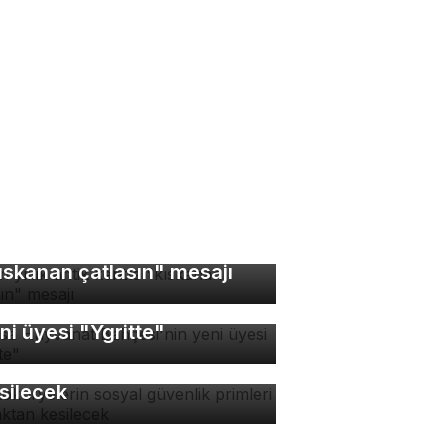
bin yıllık antik kentte
ıskanan çatlasın" mesajı
rsa Hayvanat Bahçesi'nin
ni üyesi "Ygritte"
tokuryelerin sosyal
venlik primleri kaynaktan
silecek