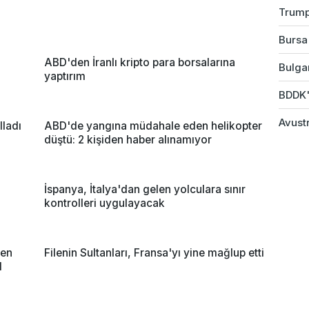
Trump
Bursa'
ABD'den İranlı kripto para borsalarına
Bulgar
yaptırım
BDDK'd
Avustr
lladı
ABD'de yangına müdahale eden helikopter
düştü: 2 kişiden haber alınamıyor
i
İspanya, İtalya'dan gelen yolculara sınır
kontrolleri uygulayacak
nen
Filenin Sultanları, Fransa'yı yine mağlup etti
l