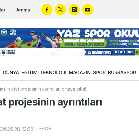
lar
Arama
İ
DÜNYA
EĞİTİM
TEKNOLOJİ
MAGAZİN
SPOR
BURSASPOR
rım'ın stat projesinin ayrıntıları ortaya çıktı!
t projesinin ayrıntıları
SPOR
26.05.28 22:28
-