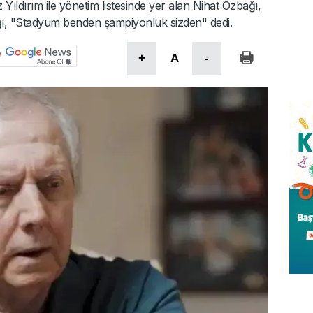
ldırım ile yönetim listesinde yer alan Nihat Özbağı,
ağı, "Stadyum benden şampiyonluk sizden" dedi.
+
A
-