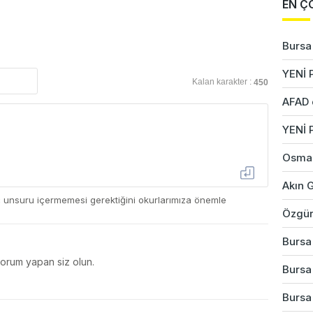
EN Ç
Bursa'
YENİ P
Kalan karakter :
450
AFAD 
YENİ 
Osman
Akın G
ç unsuru içermemesi gerektiğini okurlarımıza önemle
Özgür
Bursa'
yorum yapan siz olun.
Bursa'
Bursa