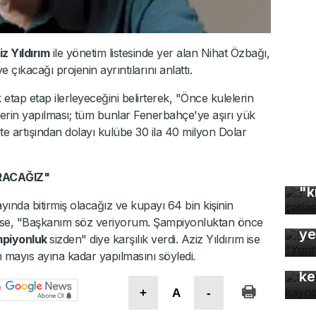
 Yıldırım
ile yönetim listesinde yer alan Nihat Özbağı,
ye çıkacağı projenin ayrıntılarını anlattı.
tap etap ilerleyeceğini belirterek, "Önce kulelerin
nlerin yapılması; tüm bunlar Fenerbahçe'ye aşırı yük
te artışından dolayı kulübe 30 ila 40 milyon Dolar
3 
IRACAĞIZ"
"k
ında bitirmiş olacağız ve kupayı 64 bin kişinin
Bu
ise, "Başkanım söz veriyorum. Şampiyonluktan önce
ye
piyonluk
sizden" diye karşılık verdi. Aziz Yıldırım ise
Mo
mayıs ayına kadar yapılmasını söyledi.
gü
ke
+
A
-