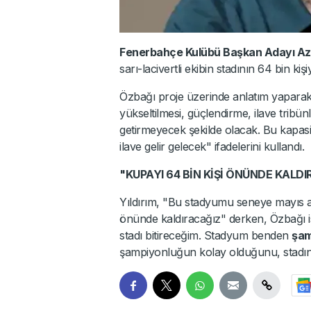
Fenerbahçe Kulübü Başkan Adayı Aziz
sarı-lacivertli ekibin stadının 64 bin kişi
Özbağı proje üzerinde anlatım yaparak e
yükseltilmesi, güçlendirme, ilave tribü
getirmeyecek şekilde olacak. Bu kapasi
ilave gelir gelecek" ifadelerini kullandı.
"KUPAYI 64 BİN KİŞİ ÖNÜNDE KALD
Yıldırım, "Bu stadyumu seneye mayıs ay
önünde kaldıracağız" derken, Özbağı 
stadı bitireceğim. Stadyum benden
şam
şampiyonluğun kolay olduğunu, stadın 