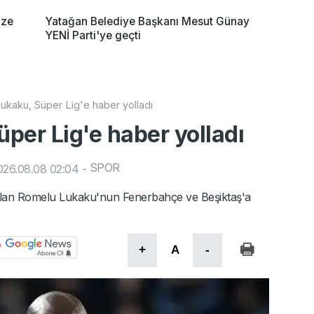
ize
Yatağan Belediye Başkanı Mesut Günay
YENİ Parti'ye geçti
kaku, Süper Lig'e haber yolladı
per Lig'e haber yolladı
SPOR
026.08.08 02:04
-
nılan Romelu Lukaku'nun Fenerbahçe ve Beşiktaş'a
+
A
-