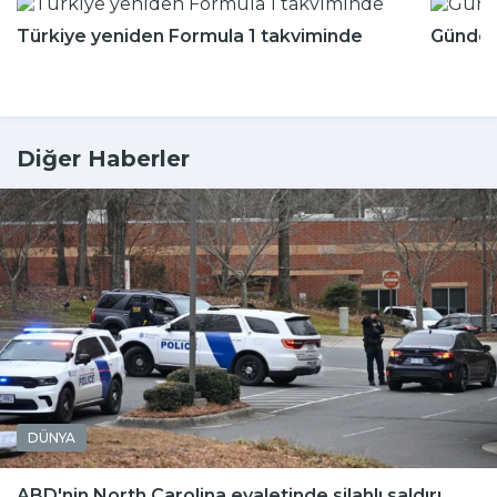
Türkiye yeniden Formula 1 takviminde
Günde k
Diğer Haberler
DÜNYA
ABD'nin North Carolina eyaletinde silahlı saldırı