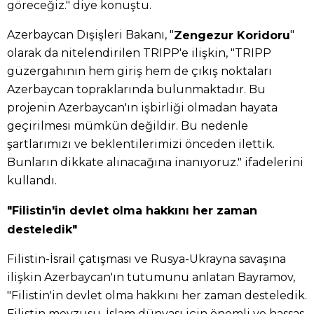
göreceğiz." diye konuştu.
Azerbaycan Dışişleri Bakanı, "
"
Zengezur Koridoru
olarak da nitelendirilen TRIPP'e ilişkin, "TRIPP
güzergahının hem giriş hem de çıkış noktaları
Azerbaycan topraklarında bulunmaktadır. Bu
projenin Azerbaycan'ın işbirliği olmadan hayata
geçirilmesi mümkün değildir. Bu nedenle
şartlarımızı ve beklentilerimizi önceden ilettik.
Bunların dikkate alınacağına inanıyoruz." ifadelerini
kullandı.
"Filistin'in devlet olma hakkını her zaman
desteledik"
Filistin-İsrail çatışması ve Rusya-Ukrayna savaşına
ilişkin Azerbaycan'ın tutumunu anlatan Bayramov,
"Filistin'in devlet olma hakkını her zaman desteledik.
Filistin mevzusu, İslam dünyası için önemli ve hassas