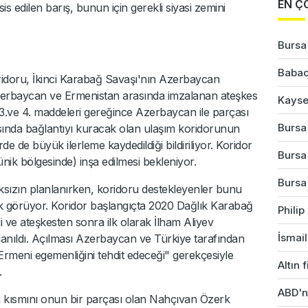
EN Ç
s edilen barış, bunun için gerekli siyasi zemini
Bursa'
Babac
doru, İkinci Karabağ Savaşı'nın Azerbaycan
zerbaycan ve Ermenistan arasında imzalanan ateşkes
Kayser
3.ve 4. maddeleri gereğince Azerbaycan ile parçası
Bursa
ında bağlantıyı kuracak olan ulaşım koridorunun
e de büyük ilerleme kaydedildiği bildiriliyor. Koridor
Bursa'
ik bölgesinde) inşa edilmesi bekleniyor.
Bursa'
ksızın planlanırken, koridoru destekleyenler bunu
k görüyor. Koridor başlangıçta 2020 Dağlık Karabağ
Phili
i ve ateşkesten sonra ilk olarak İlham Aliyev
İsmail
ullanıldı. Açılması Azerbaycan ve Türkiye tarafından
rmeni egemenliğini tehdit edeceği" gerekçesiyle
Altın 
.
ABD'ni
kısmını onun bir parçası olan Nahçıvan Özerk