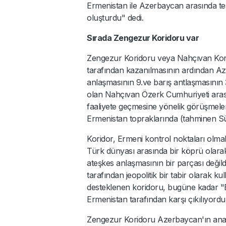
Ermenistan ile Azerbaycan arasında tesi
oluşturdu" dedi.
Sırada Zengezur Koridoru var
Zengezur Koridoru veya Nahçıvan Kori
tarafından kazanılmasının ardından A
anlaşmasının 9.ve barış antlaşmasının 
olan Nahçıvan Özerk Cumhuriyeti aras
faaliyete geçmesine yönelik görüşmelerd
Ermenistan topraklarında (tahminen Sün
Koridor, Ermeni kontrol noktaları olma
Türk dünyası arasında bir köprü olara
ateşkes anlaşmasının bir parçası değild
tarafından jeopolitik bir tabir olarak k
desteklenen koridoru, bugüne kadar "E
Ermenistan tarafından karşı çıkılıyordu
Zengezur Koridoru Azerbaycan'ın ana 