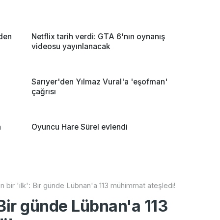
eden
Netflix tarih verdi: GTA 6'nın oynanış
videosu yayınlanacak
Sarıyer'den Yılmaz Vural'a 'eşofman'
çağrısı
n
Oyuncu Hare Sürel evlendi
en bir 'ilk': Bir günde Lübnan'a 113 mühimmat ateşledi!
': Bir günde Lübnan'a 113