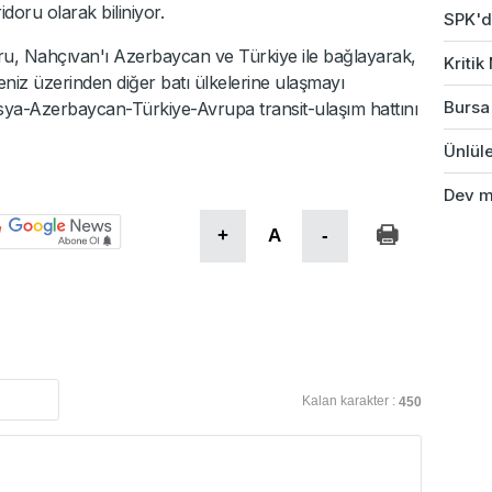
doru olarak biliniyor.
SPK'da
u, Nahçıvan'ı Azerbaycan ve Türkiye ile bağlayarak,
Kriti
iz üzerinden diğer batı ülkelerine ulaşmayı
Bursa'
Asya-Azerbaycan-Türkiye-Avrupa transit-ulaşım hattını
Ünlüle
Dev ma
+
A
-
Kalan karakter :
450