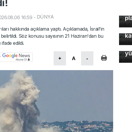
i!
Bu
DÜNYA
26.08.06 16:59
-
pl
Z 
rıları hakkında açıklama yaptı. Açıklamada, İsrail'in
ka
elirtildi. Söz konusu sayısının 21 Haziran'dan bu
fade edildi.
Ke
yü
+
A
-