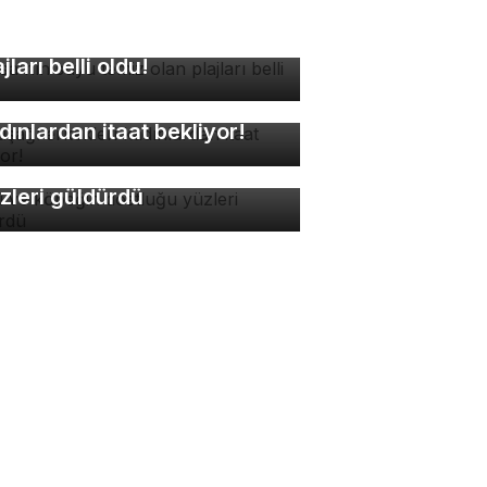
rsa'nın suyu temiz olan
ajları belli oldu!
kuşağı erkekleri
dınlardan itaat bekliyor!
di ve köpeğin dostluğu
zleri güldürdü