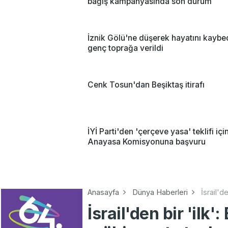
bağış kampanyasında son durum
İznik Gölü'ne düşerek hayatını kayb
genç toprağa verildi
Cenk Tosun'dan Beşiktaş itirafı
İYİ Parti'den 'çerçeve yasa' teklifi içi
Anayasa Komisyonuna başvuru
Anasayfa
Dünya Haberleri
İsrail'd
İsrail'den bir 'ilk