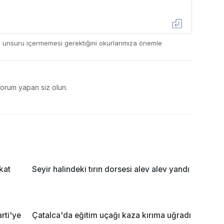
ç unsuru içermemesi gerektiğini okurlarımıza önemle
yorum yapan siz olun.
kat
Seyir halindeki tırın dorsesi alev alev yandı
rti'ye
Çatalca'da eğitim uçağı kaza kırıma uğradı