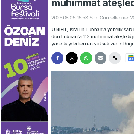
mühimmat ateşled
2026.08.06 16:58
Son Güncellenme: 20
UNIFIL, İsrail'in Lübnan'a yönelik saldı
dün Lübnan'a 113 mühimmat ateşlediği b
yana kaydedilen en yüksek veri olduğu i