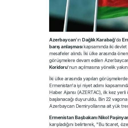
Azerbaycan
'ın
Dağlık Karabağ
'da
Er
barış anlaşması
kapsamında iki devlet 
mesafeler alındı. İki ülke arasında önem
görüşmelere devam edilen Azerbaycan
Koridoru
'nun açılmasına yönelik yakın
İki ülke arasında yapılan görüşmeler
Ermenistan'a iyi niyet adımı kapsamınd
Haber Ajansı (AZERTAC), ilk kez yerli
başlanacağı duyuruldu. Bin 22 vagona
Azerbaycan Demiryollarına ait yük tren
Ermenistan Başbakanı Nikol Paşinya
karşıladığını belirterek, "Bu ticaret, öz