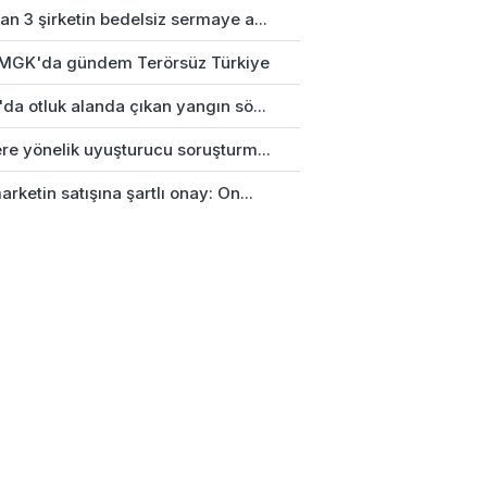
n 3 şirketin bedelsiz sermaye a...
k MGK'da gündem Terörsüz Türkiye
da otluk alanda çıkan yangın sö...
re yönelik uyuşturucu soruşturm...
rketin satışına şartlı onay: On...