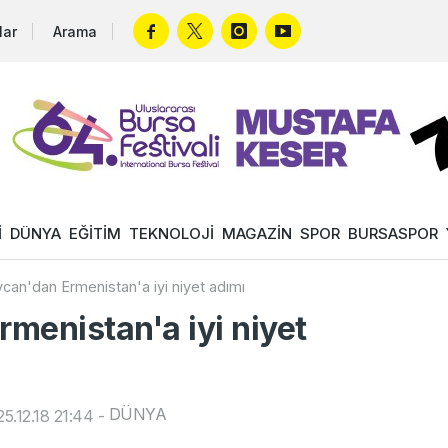
lar
Arama
İ
DÜNYA
EĞİTİM
TEKNOLOJİ
MAGAZİN
SPOR
BURSASPOR
can'dan Ermenistan'a iyi niyet adımı
menistan'a iyi niyet
DÜNYA
5.12.18 21:44
-