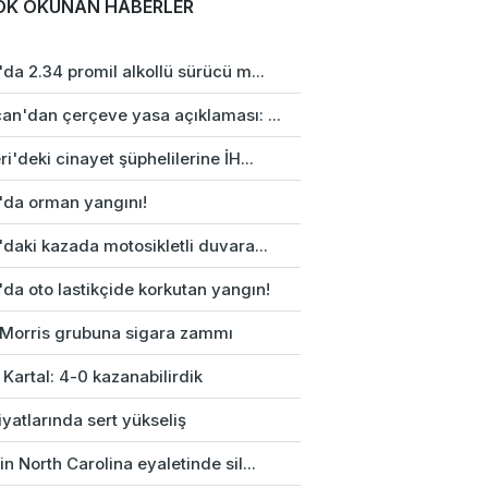
OK OKUNAN HABERLER
da 2.34 promil alkollü sürücü m...
an'dan çerçeve yasa açıklaması: ...
i'deki cinayet şüphelilerine İH...
'da orman yangını!
daki kazada motosikletli duvara...
da oto lastikçide korkutan yangın!
p Morris grubuna sigara zammı
 Kartal: 4-0 kazanabilirdik
fiyatlarında sert yükseliş
n North Carolina eyaletinde sil...