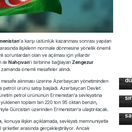
menistan
'a karşı üstünlük kazanması sonrası yapılan
arasında ilişkilerin normale dönmesine yönelik önemli
li sorunlardan olan ve açılması için yıllardır
Bu
 ile
Nahçıvan
'ı birbirine bağlayan
Zengezur
so
 zamanda önemli mesafeler alındı.
du
dü
de mesafe alınması üzerine Azerbaycan yönetiminden
Ka
a petrol ürünü satışı başladı. Azerbaycan Devlet
ma
 üretim petrol ürününün Ermenistan'a sevkiyatına
sı
 yüklenen toplam bin 220 ton 95 oktan benzin,
Ke
iyle Gürcistan üzerinden Ermenistan'a ulaştırılacak.
sa
n
, konuya ilişkin açıklamada, sevkiyatı memnuniyetle
el şirketler arasında gerçekleştiriliyor. Ancak