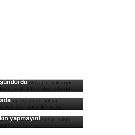
rsa'da ezana uluyan
kak köpeği hem
ygulandırdı hem
şündürdü
padokya, eşsiz gün batımı
nzarasıyla dünyada ilk
rada
ne müdahalesinde bunları
kın yapmayın!