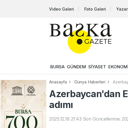
Video Galeri
Foto Galeri
Yazar
BURSA
GÜNDEM
SİYASET
EKONOM
Anasayfa
Dünya Haberleri
Azerbay
Azerbaycan'dan Er
adımı
2025.12.18 21:43
Son Güncellenme: 202