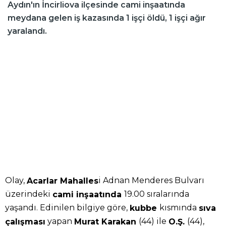
Aydın'ın İncirliova ilçesinde cami inşaatında
meydana gelen iş kazasında 1 işçi öldü, 1 işçi ağır
yaralandı.
Olay,
i Adnan Menderes Bulvarı
Acarlar Mahalles
üzerindeki
19.00 sıralarında
cami inşaatında
yaşandı. Edinilen bilgiye göre,
kısmında
kubbe
sıva
yapan
(44) ile
(44),
çalışması
Murat Karakan
O.Ş.