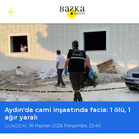
Aydın'da cami inşaatında facia: 1 ölü, 1
ağır yaralı
, 18 Haziran 2026 Perşembe, 23:40
GÜNDEM