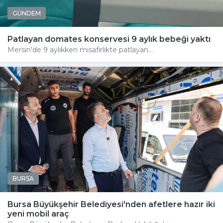
GÜNDEM
Patlayan domates konservesi 9 aylık bebeği yaktı
Mersin'de 9 aylıkken misafirlikte patlayan...
BURSA
Bursa Büyükşehir Belediyesi'nden afetlere hazır iki
yeni mobil araç