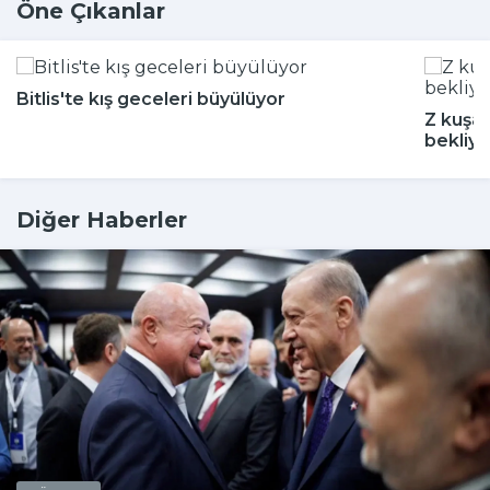
Öne Çıkanlar
Bitlis'te kış geceleri büyülüyor
Z kuşağ
bekliyo
Diğer Haberler