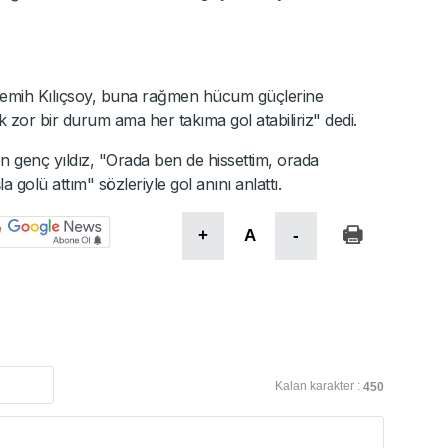
 Semih Kılıçsoy, buna rağmen hücum güçlerine
ak zor bir durum ama her takıma gol atabiliriz" dedi.
n genç yıldız, "Orada ben de hissettim, orada
golü attım" sözleriyle gol anını anlattı.
+
A
-
Kalan karakter :
450