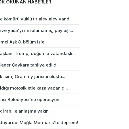
OK OKUNAN HABERLER
e kömürü yüklü tır alev alev yandı
eve yasa'yı imzalamamış, paylaşı...
mel Aşk 8. bölüm izle
aşkanı Trump, doğumla vatandaşlı...
Caner Çaykara tahliye edildi
rk isim, Grammy jürisini oluştu...
ldığı motosikletle kaza yapan g...
ası Belediyesi'ne operasyon
: İran ile anlaşma yakın
duyurdu: Muğla Marmaris'te deprem!