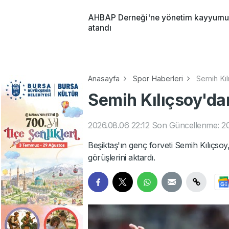
AHBAP Derneği'ne yönetim kayyumu
atandı
Anasayfa
Spor Haberleri
Semih Kılı
Semih Kılıçsoy'dan 
2026.08.06 22:12
Son Güncellenme: 20
Beşiktaş'ın genç forveti Semih Kılıçso
görüşlerini aktardı.