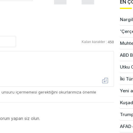
EN Ç
Nargil
'Çerç
Kalan karakter :
450
Muhte
ABD B
Utku 
İki Tü
Yeni a
ç unsuru içermemesi gerektiğini okurlarımıza önemle
Kuşad
Trump
yorum yapan siz olun.
AFAD 