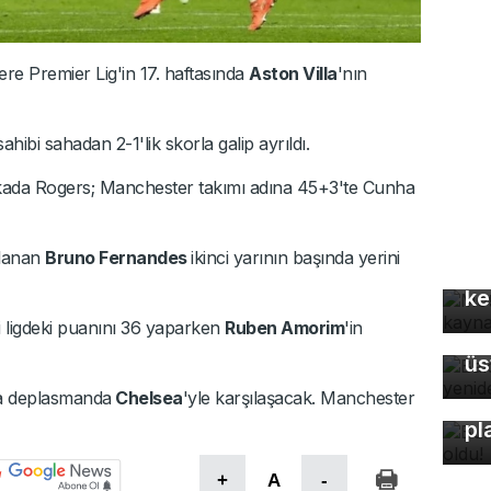
tere Premier Lig'in 17. haftasında
Aston Villa
'nın
ibi sahadan 2-1'lik skorla galip ayrıldı.
akikada Rogers; Manchester takımı adına 45+3'te Cunha
Mo
tlanan
Bruno Fernandes
ikinci yarının başında yerini
gü
ke
ri ligdeki puanını 36 yaparken
Ruben Amorim
'in
Ba
üs
lla deplasmanda
Chelsea
'yle karşılaşacak. Manchester
Bu
pl
+
A
-