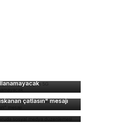
 ayarları yapmayan 5G
llanamayacak
bin yıllık antik kentte
ıskanan çatlasın" mesajı
soruda sosyal medya
zenlemesi