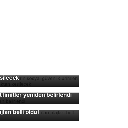
tokuryelerin sosyal
venlik primleri kaynaktan
silecek
lon balığı desteklerinde
t limitler yeniden belirlendi
rsa'nın suyu temiz olan
ajları belli oldu!