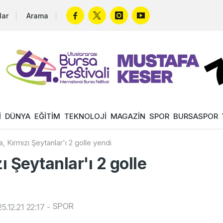
lar
Arama
İ
DÜNYA
EĞİTİM
TEKNOLOJİ
MAGAZİN
SPOR
BURSASPOR
a, Kırmızı Şeytanlar'ı 2 golle yendi
ı Şeytanlar'ı 2 golle
SPOR
.12.21 22:17
-