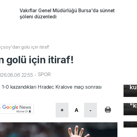
Vakıflar Genel Müdürlüğü Bursa'da sünnet
şöleni düzenledi
çsoy'dan golü için itiraf!
golü için itiraf!
SPOR
26.08.06 22:55
-
Bu
ku
y, 1-0 kazandıkları Hradec Kralove maçı sonrası
3 
"k
5 
+
A
-
dü