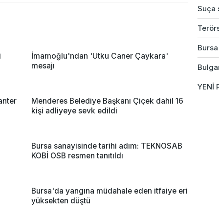
Suça s
Terörs
Bursa'
i
İmamoğlu'ndan 'Utku Caner Çaykara'
mesajı
Bulgar
YENİ P
anter
Menderes Belediye Başkanı Çiçek dahil 16
kişi adliyeye sevk edildi
Bursa sanayisinde tarihi adım: TEKNOSAB
KOBİ OSB resmen tanıtıldı
Bursa'da yangına müdahale eden itfaiye eri
yüksekten düştü