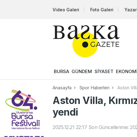
Video Galeri
Foto Galeri
Yazar
BURSA
GÜNDEM
SİYASET
EKONOM
Anasayfa
Spor Haberleri
Aston Vill
Aston Villa, Kırmız
yendi
2025.12.21 22:17
Son Güncellenme: 2025