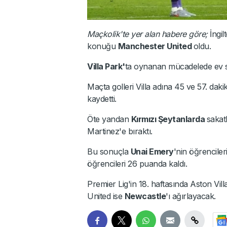
Maçkolik'te yer alan habere göre;
İngil
konuğu
Manchester United
oldu.
Villa Park'
ta oynanan mücadelede ev sah
Maçta golleri Villa adına 45 ve 57. d
kaydetti.
Öte yandan
Kırmızı Şeytanlarda
saka
Martinez'e bıraktı.
Bu sonuçla
Unai Emery
'nin öğrencile
öğrencileri 26 puanda kaldı.
Premier Lig'in 18. haftasında Aston Vi
United ise
Newcastle
'ı ağırlayacak.