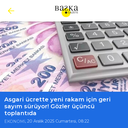
Asgari ücrette yeni rakam için geri
sayım sürüyor! Gözler üçüncü
toplantıda
, 20 Aralık 2025 Cumartesi, 08:22
EKONOMİ