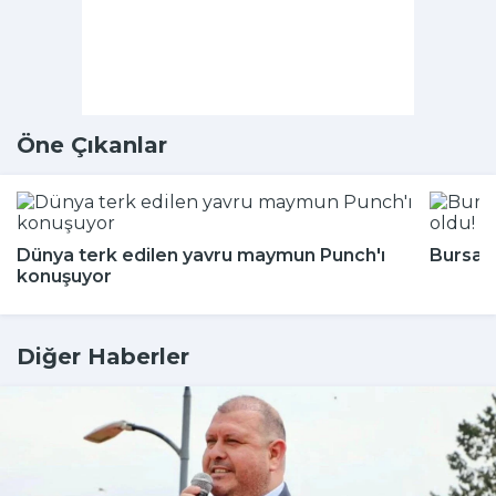
Öne Çıkanlar
Dünya terk edilen yavru maymun Punch'ı
Bursa'n
konuşuyor
Diğer Haberler