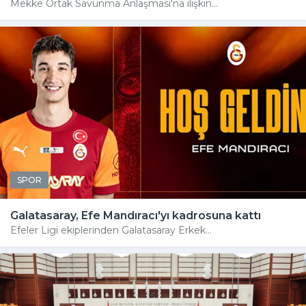
Mekke Ortak Savunma Anlaşması'na ilişkin...
SPOR
Galatasaray, Efe Mandıracı'yı kadrosuna kattı
Efeler Ligi ekiplerinden Galatasaray Erkek...