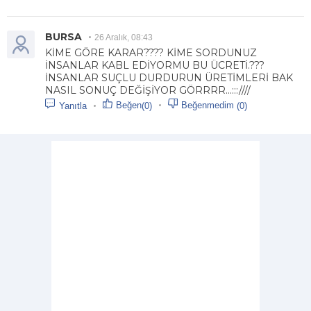
BURSA
26 Aralık, 08:43
KİME GÖRE KARAR???? KİME SORDUNUZ
İNSANLAR KABL EDİYORMU BU ÜCRETİ.???
İNSANLAR SUÇLU DURDURUN ÜRETİMLERİ BAK
NASIL SONUÇ DEĞİŞİYOR GÖRRRR...:::////
Beğen
Beğenmedim
(0)
(0)
Yanıtla