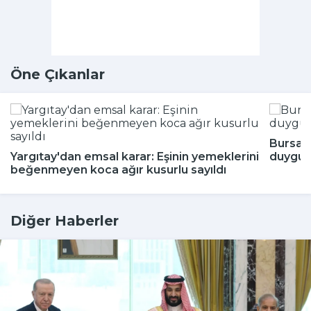
Öne Çıkanlar
Bursa'
Yargıtay'dan emsal karar: Eşinin yemeklerini
duygul
beğenmeyen koca ağır kusurlu sayıldı
Diğer Haberler