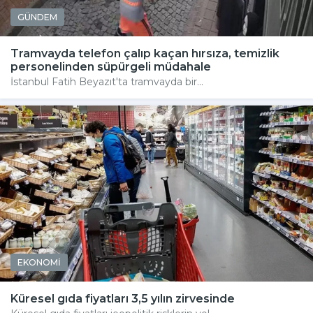
GÜNDEM
Tramvayda telefon çalıp kaçan hırsıza, temizlik
personelinden süpürgeli müdahale
İstanbul Fatih Beyazıt'ta tramvayda bir...
EKONOMİ
Küresel gıda fiyatları 3,5 yılın zirvesinde