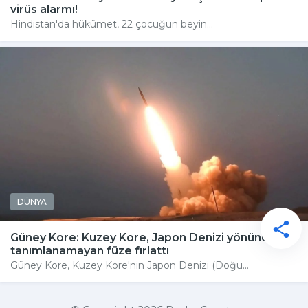
virüs alarmı!
Hindistan'da hükümet, 22 çocuğun beyin...
DÜNYA
Güney Kore: Kuzey Kore, Japon Denizi yönüne
tanımlanamayan füze fırlattı
Güney Kore, Kuzey Kore'nin Japon Denizi (Doğu...