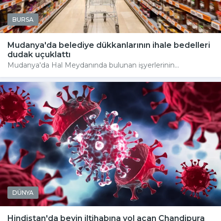
BURSA
Mudanya'da belediye dükkanlarının ihale bedelleri
dudak uçuklattı
Mudanya'da Hal Meydanında bulunan işyerlerinin...
DÜNYA
Hindistan'da beyin iltihabına yol açan Chandipura