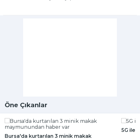
Öne Çıkanlar
5G ile 
Bursa'da kurtarılan 3 minik makak