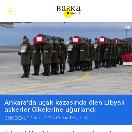
Ankara'da uçak kazasında ölen Libyalı
askerler ülkelerine uğurlandı
, 27 Aralık 2025 Cumartesi, 11:34
GÜNDEM