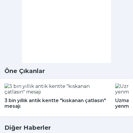
Öne Çıkanlar
3 bin yıllık antik kentte "kıskanan çatlasın"
Uzman i
mesajı
yenmey
Diğer Haberler