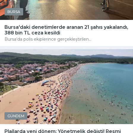
BURSA
Bursa'daki denetimlerde aranan 21 şahıs yakalandı,
388 bin TL ceza kesildi
Bursa'da polis ekiplerince gerçekleştirilen...
GÜNDEM
Plajlarda yeni dönem: Yönetmelik değişti! Resmi