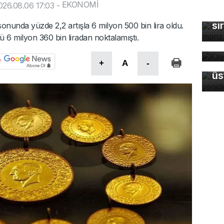
Ka
EKONOMİ
26.08.06 17:03
-
ma
sı
 sonunda yüzde 2,2 artışla 6 milyon 500 bin lira oldu.
Ka
nü 6 milyon 360 bin liradan noktalamıştı.
ev
Ba
+
A
-
üs