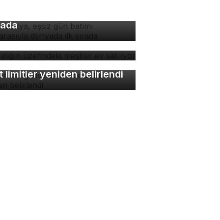
padokya, eşsiz gün batımı
nzarasıyla dünyada ilk
rada
yalığın üzerindeki meşhur
 satılıyor
lon balığı desteklerinde
t limitler yeniden belirlendi