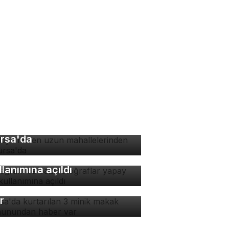
rkiye'nin en uzun
hallelerinden biri
rsa'da
stagram'da bazı
toğraflar yapay zeka
llanımına açıldı
rsa'da kurtarılan 3 minik
kak maymunundan haber
r