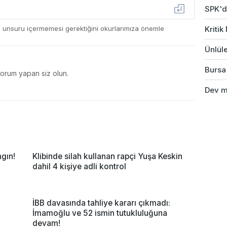
SPK'da
ç unsuru içermemesi gerektiğini okurlarımıza önemle
Kriti
Ünlüle
Bursa'
yorum yapan siz olun.
Dev ma
gın!
Klibinde silah kullanan rapçi Yuşa Keskin
dahil 4 kişiye adli kontrol
İBB davasında tahliye kararı çıkmadı:
İmamoğlu ve 52 ismin tutukluluğuna
devam!