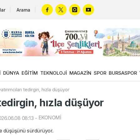
lar
Arama
İ
DÜNYA
EĞİTİM
TEKNOLOJİ
MAGAZİN
SPOR
BURSASPOR
yatırımcıları tedirgin, hızla düşüyor
 tedirgin, hızla düşüyor
EKONOMİ
26.06.08 08:13
-
yle düşüşünü sürdürüyor.