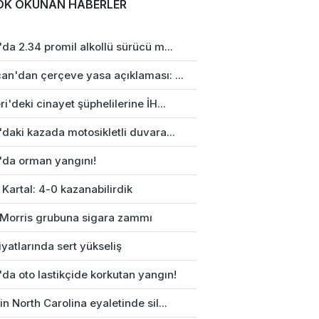
OK OKUNAN HABERLER
da 2.34 promil alkollü sürücü m...
an'dan çerçeve yasa açıklaması: ...
i'deki cinayet şüphelilerine İH...
daki kazada motosikletli duvara...
'da orman yangını!
 Kartal: 4-0 kazanabilirdik
p Morris grubuna sigara zammı
fiyatlarında sert yükseliş
da oto lastikçide korkutan yangın!
n North Carolina eyaletinde sil...