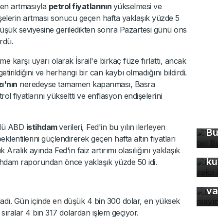
den artmasıyla
petrol fiyatlarının
yükselmesi ve
ndişelerin artması sonucu geçen hafta yaklaşık yüzde 5
 düşük seviyesine geriledikten sonra Pazartesi günü ons
rdü.
e karşı uyarı olarak İsrail'e birkaç füze fırlattı, ancak
etirildiğini ve herhangi bir can kaybı olmadığını bildirdi.
ı'nın
neredeyse tamamen kapanması, Basra
ol fiyatlarını yükseltti ve enflasyon endişelerini
Tü
ma
çlü ABD
istihdam
verileri, Fed'in bu yılın ilerleyen
Bu
In
eklentilerini güçlendirerek geçen hafta altın fiyatları
fo
 Aralık ayında Fed'in faiz artırımı olasılığını yaklaşık
ku
stihdam raporundan önce yaklaşık yüzde 50 idi.
Bu
ma
va
adı. Gün içinde en düşük 4 bin 300 dolar, en yüksek
 sıralar 4 bin 317 dolardan işlem geçiyor.