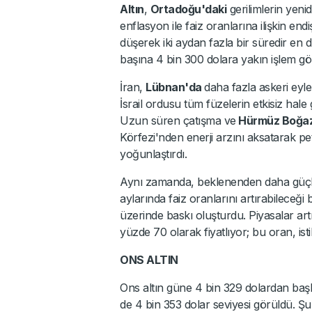
Altın
,
Ortadoğu'daki
gerilimlerin yeni
enflasyon ile faiz oranlarına ilişkin e
düşerek iki aydan fazla bir süredir en
başına 4 bin 300 dolara yakın işlem gö
İran,
Lübnan'da
daha fazla askeri eylem
İsrail ordusu tüm füzelerin etkisiz hale g
Uzun süren çatışma ve
Hürmüz Boğaz
Körfezi'nden enerji arzını aksatarak petr
yoğunlaştırdı.
Aynı zamanda, beklenenden daha gü
aylarında faiz oranlarını artırabileceği b
üzerinde baskı oluşturdu. Piyasalar artık
yüzde 70 olarak fiyatlıyor; bu oran, i
ONS ALTIN
Ons altın güne 4 bin 329 dolardan başl
de 4 bin 353 dolar seviyesi görüldü. Şu