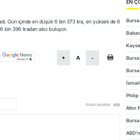
EN Ç
Bursa'
adı. Gün içinde en düşük 6 bin 373 lira, en yüksek de 6
 6 bin 396 liradan alıcı buluyor.
Babac
Kayser
+
A
-
Bursa'
Bursa
İsmail
Phili
Kalan karakter :
450
Altın 
Bursa'
ABD'ni