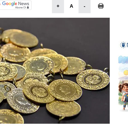
+
A
-