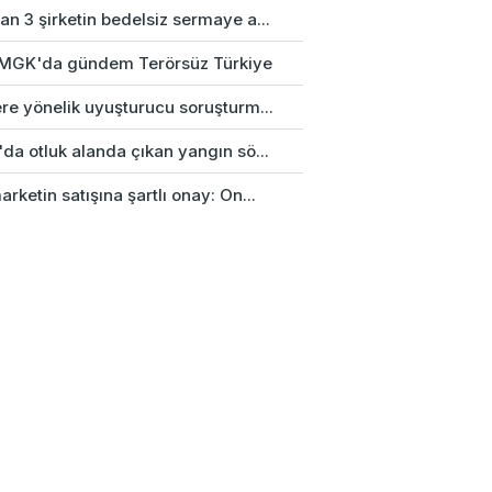
n 3 şirketin bedelsiz sermaye a...
k MGK'da gündem Terörsüz Türkiye
re yönelik uyuşturucu soruşturm...
da otluk alanda çıkan yangın sö...
rketin satışına şartlı onay: On...