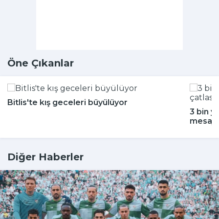
Öne Çıkanlar
Bitlis'te kış geceleri büyülüyor
3 bin y
mesajı
Diğer Haberler