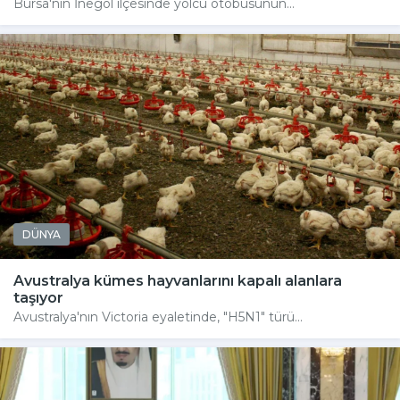
Bursa'nın İnegöl ilçesinde yolcu otobüsünün...
DÜNYA
Avustralya kümes hayvanlarını kapalı alanlara
taşıyor
Avustralya'nın Victoria eyaletinde, "H5N1" türü...