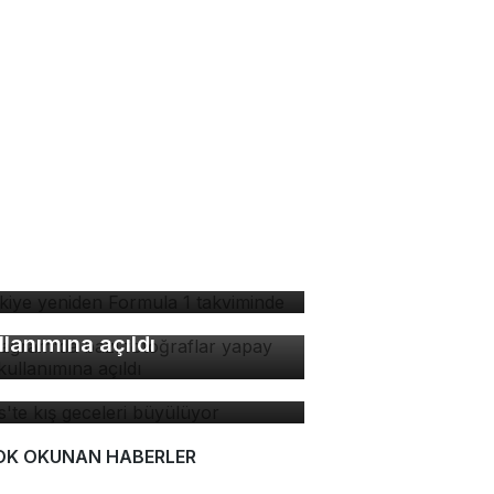
rkiye yeniden Formula 1
kviminde
stagram'da bazı
toğraflar yapay zeka
llanımına açıldı
tlis'te kış geceleri
yülüyor
OK OKUNAN HABERLER