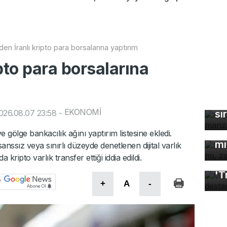
en İranlı kripto para borsalarına yaptırım
pto para borsalarına
Ka
ma
EKONOMİ
026.08.07 23:58
-
sı
De
çö
ve gölge bankacılık ağını yaptırım listesine ekledi.
mı
sanssız veya sınırlı düzeyde denetlenen dijital varlık
kripto varlık transfer ettiği iddia edildi.
Mı
'T
+
A
-