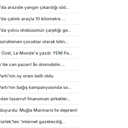
da arazide yangın çıkardığı idd...
da çalıntı araçla 10 kilometre ...
da yolcu otobüsünün çarptığı ge...
ürüklenen çocuklar olarak bilin...
 Özel, Le Monde'a yazdı: YENİ Pa...
'de can pazarı! İki otomobilin ...
arti'nin oy oranı belli oldu
Parti'nin bağış kampanyasında so...
an tasarruf finansman şirketler...
duyurdu: Muğla Marmaris'te deprem!
ürlek'ten 'internet gazeteciliğ...