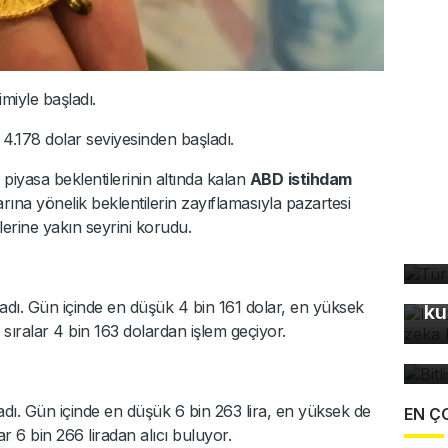
imiyle başladı.
 4.178 dolar seviyesinden başladı.
e piyasa beklentilerinin altında kalan
ABD
istihdam
larına yönelik beklentilerin zayıflamasıyla pazartesi
Tü
erine yakın seyrini korudu.
ta
In
fo
adı. Gün içinde en düşük 4 bin 161 dolar, en yüksek
ku
Bi
 sıralar 4 bin 163 dolardan işlem geçiyor.
bü
adı. Gün içinde en düşük 6 bin 263 lira, en yüksek de
EN Ç
ar 6 bin 266 liradan alıcı buluyor.