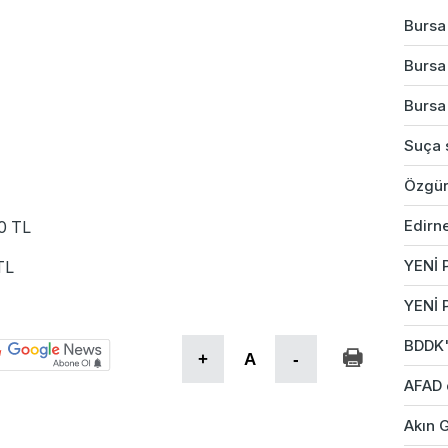
Bursa'
Bursa'
Bursa'
Suça s
Özgür
Edirne
00 TL
YENİ P
TL
YENİ 
BDDK'd
+
A
-
AFAD 
Akın G