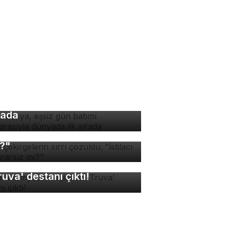
padokya, eşsiz gün batımı
nzarasıyla dünyada ilk
rada
v çekirgelerin sırrı
züldü: "İstilacı mı, zararsız
?"
sır mumyasının içinden
ruva' destanı çıktı!