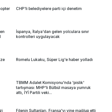
opter
CHP'li belediyelere parti içi denetim
nen
İspanya, İtalya'dan gelen yolculara sınır
l
kontrolleri uygulayacak
ize
Romelu Lukaku, Süper Lig'e haber yolladı
TBMM Adalet Komisyonu'nda 'pislik'
tartışması: MHP'li Bülbül masaya yumruk
attı, İYİ Partili veki...
zi
Filenin Sultanları, Fransa'yı yine mağlup etti