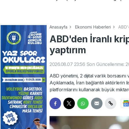
Anasayfa
Ekonomi Haberleri
ABD'd
ABD'den İranlı kri
yaptırım
2026.08.07 23:56
Son Güncellenme: 2
ABD yönetimi, 2 dijital varlık borsasını 
Açıklamada, İran bağlantılı aktörlerin li
platformlarını kullanarak büyük miktarda 