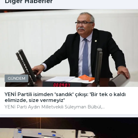
Diğer Haberler
GÜNDEM
YENİ Partili isimden 'sandık' çıkışı: 'Bir tek o kaldı
elimizde, size vermeyiz'
YENİ Parti Aydın Milletvekili Süleyman Bülbül,...