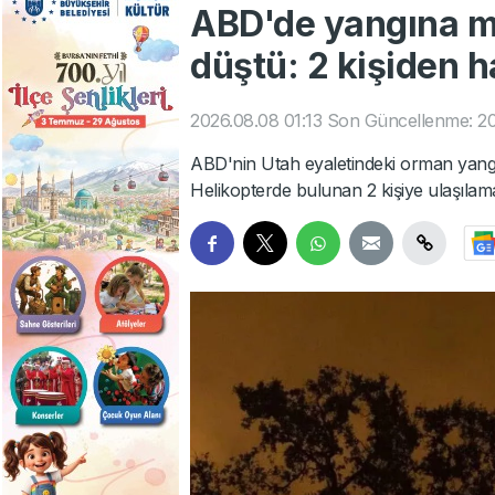
ABD'de yangına m
düştü: 2 kişiden h
2026.08.08 01:13
Son Güncellenme: 20
ABD'nin Utah eyaletindeki orman yangı
Helikopterde bulunan 2 kişiye ulaşılama