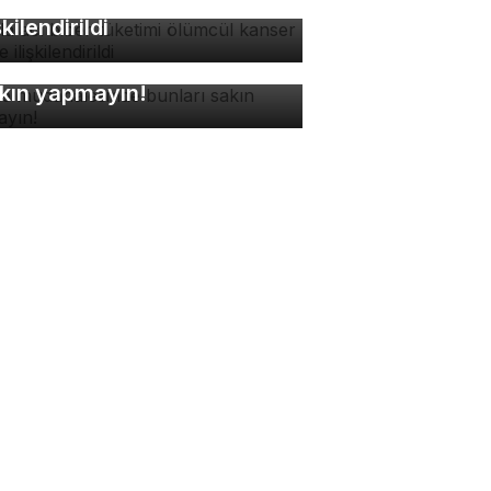
ümcül kanser riskiyle
şkilendirildi
ne müdahalesinde bunları
kın yapmayın!