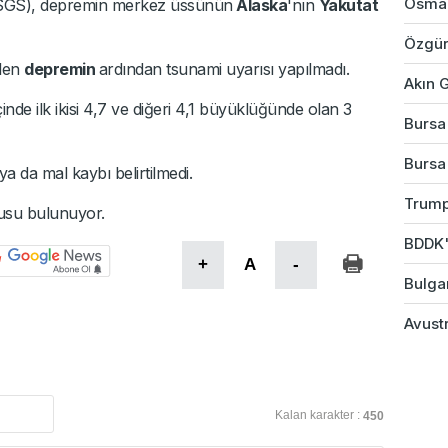
Osman
(USGS), depremin merkez üssünün
Alaska
'nın
Yakutat
Özgür
ilen
depremin
ardından tsunami uyarısı yapılmadı.
Akın G
nde ilk ikisi 4,7 ve diğeri 4,1 büyüklüğünde olan 3
Bursa'
Bursa
a da mal kaybı belirtilmedi.
Trump
usu bulunuyor.
BDDK'd
+
A
-
Bulgar
Avustr
Kalan karakter :
450