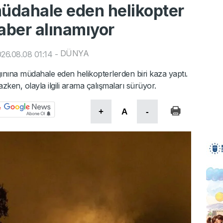
üdahale eden helikopter
aber alınamıyor
DÜNYA
26.08.08 01:14
-
nına müdahale eden helikopterlerden biri kaza yaptı.
zken, olayla ilgili arama çalışmaları sürüyor.
+
A
-