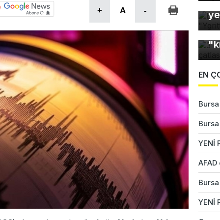
Bu
+
A
-
ye
3 
"k
EN Ç
Bursa'
Bursa'
YENİ P
AFAD 
Bursa'
YENİ 