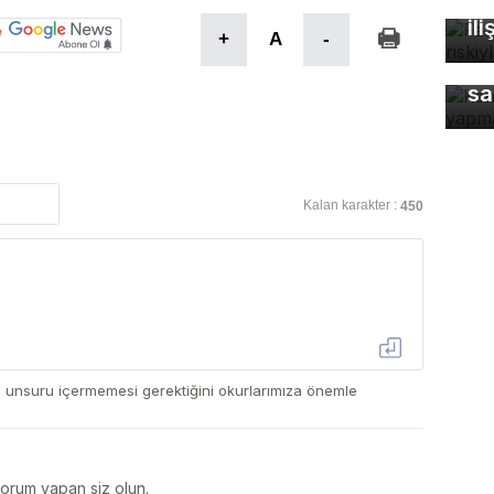
öl
ili
+
A
-
Ke
sa
Kalan karakter :
450
ç unsuru içermemesi gerektiğini okurlarımıza önemle
yorum yapan siz olun.