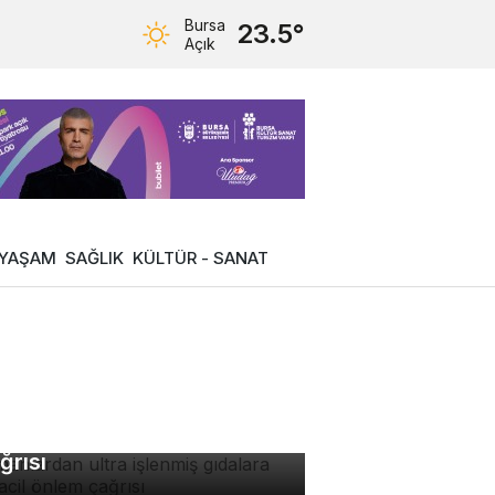
Bursa
23.5°
Açık
YAŞAM
SAĞLIK
KÜLTÜR - SANAT
manlardan ultra işlenmiş
dalara karşı acil önlem
ğrısı