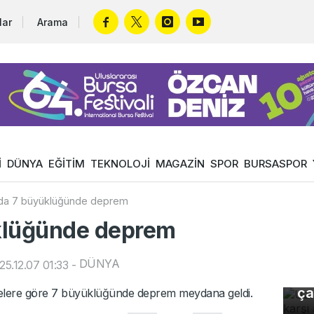
lar
Arama
İ
DÜNYA
EĞİTİM
TEKNOLOJİ
MAGAZİN
SPOR
BURSASPOR
'da 7 büyüklüğünde deprem
klüğünde deprem
Uz
DÜNYA
5.12.07 01:33
-
gı
ça
emelere göre 7 büyüklüğünde deprem meydana geldi.