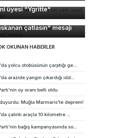
rsa Hayvanat Bahçesi'nin
ni üyesi "Ygritte"
bin yıllık antik kentte
ıskanan çatlasın" mesajı
OK OKUNAN HABERLER
da yolcu otobüsünün çarptığı ge...
da arazide yangın çıkardığı idd...
arti'nin oy oranı belli oldu
duyurdu: Muğla Marmaris'te deprem!
da çalıntı araçla 10 kilometre ...
Parti'nin bağış kampanyasında so...