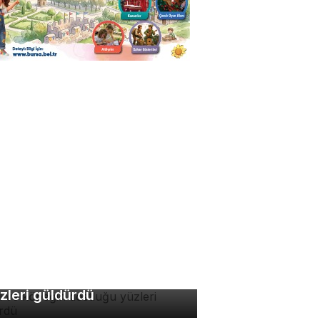
di ve köpeğin dostluğu
zleri güldürdü
zla acı biber tüketimi