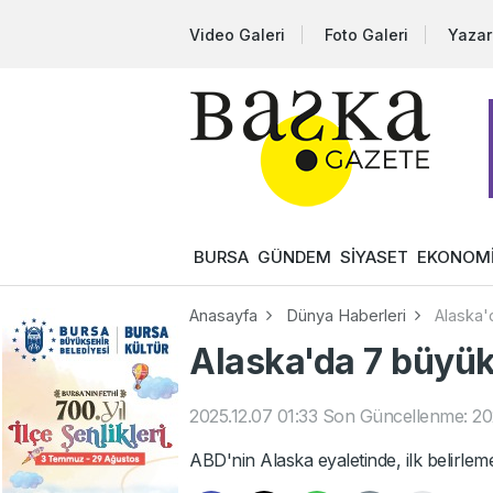
Video Galeri
Foto Galeri
Yazar
BURSA
GÜNDEM
SİYASET
EKONOM
Anasayfa
Dünya Haberleri
Alaska
Alaska'da 7 büyü
2025.12.07 01:33
Son Güncellenme: 202
ABD'nin Alaska eyaletinde, ilk belirl