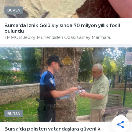
BURSA
Bursa'da İznik Gölü kıyısında 70 milyon yıllık fosil
bulundu
TMMOB Jeoloji Mühendisleri Odası Güney Marmara...
BURSA
Bursa'da polisten vatandaşlara güvenlik