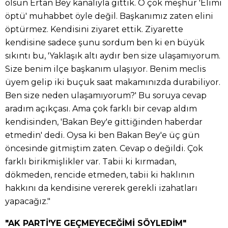
olsun Ertan Bey kanalıyla gittik. O çok meşhur 'Elimi
öptü' muhabbet öyle değil. Başkanımız zaten elini
öptürmez. Kendisini ziyaret ettik. Ziyarette
kendisine sadece şunu sordum ben ki en büyük
sıkıntı bu, 'Yaklaşık altı aydır ben size ulaşamıyorum.
Size benim ilçe başkanım ulaşıyor. Benim meclis
üyem gelip iki buçuk saat makamınızda durabiliyor.
Ben size neden ulaşamıyorum?' Bu soruya cevap
aradım açıkçası. Ama çok farklı bir cevap aldım
kendisinden, 'Bakan Bey'e gittiğinden haberdar
etmedin' dedi. Oysa ki ben Bakan Bey'e üç gün
öncesinde gitmiştim zaten. Cevap o değildi. Çok
farklı birikmişlikler var. Tabii ki kırmadan,
dökmeden, rencide etmeden, tabii ki haklının
hakkını da kendisine vererek gerekli izahatları
yapacağız."
"AK PARTİ'YE GEÇMEYECEĞİMİ SÖYLEDİM"