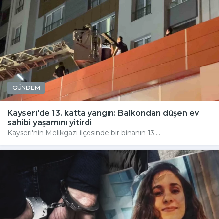
GÜNDEM
Kayseri'de 13. katta yangın: Balkondan düşen ev
sahibi yaşamını yitirdi
Kayseri'nin Melikgazi ilçesinde bir binanın 13....