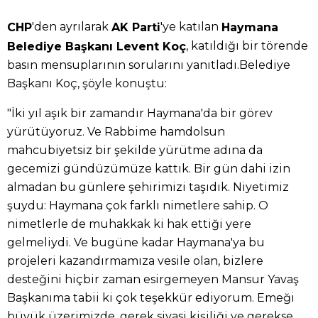
'den ayrılarak
'ye katılan
CHP
AK Parti
Haymana
, katıldığı bir törende
Belediye Başkanı Levent Koç
basın mensuplarının sorularını yanıtladı.Belediye
Başkanı Koç, şöyle konuştu:
"İki yıl aşık bir zamandır Haymana'da bir görev
yürütüyoruz. Ve Rabbime hamdolsun
mahcubiyetsiz bir şekilde yürütme adına da
gecemizi gündüzümüze kattık. Bir gün dahi izin
almadan bu günlere şehirimizi taşıdık. Niyetimiz
şuydu: Haymana çok farklı nimetlere sahip. O
nimetlerle de muhakkak ki hak ettiği yere
gelmeliydi. Ve bugüne kadar Haymana'ya bu
projeleri kazandırmamıza vesile olan, bizlere
desteğini hiçbir zaman esirgemeyen Mansur Yavaş
Başkanıma tabii ki çok teşekkür ediyorum. Emeği
büyük üzerimizde, gerek siyasi kişiliği ve gerekse