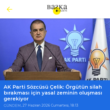
AK Parti Sözcüsü Çelik: Örgütün silah
bırakması için yasal zeminin oluşması
gerekiyor
, 27 Haziran 2026 Cumartesi, 18:13
GÜNDEM