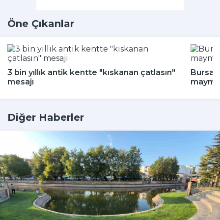
Öne Çıkanlar
3 bin yıllık antik kentte "kıskanan çatlasın"
Bursa'd
mesajı
maymun
Diğer Haberler