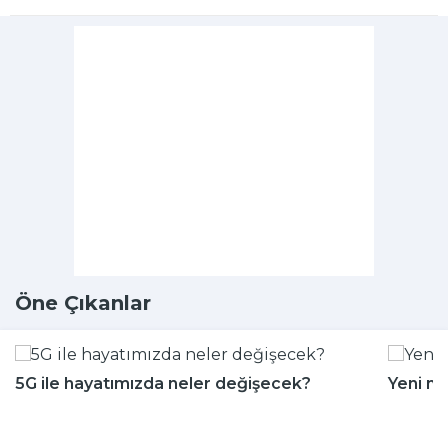
Öne Çıkanlar
5G ile hayatımızda neler değişecek?
Yeni m