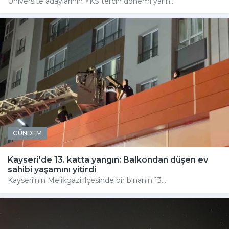
Üniversite adaylarının YKS tercih dönemi yarın...
GÜNDEM
Kayseri'de 13. katta yangın: Balkondan düşen ev
sahibi yaşamını yitirdi
Kayseri'nin Melikgazi ilçesinde bir binanın 13....