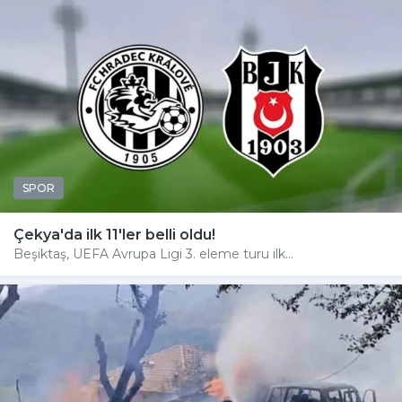
SPOR
Çekya'da ilk 11'ler belli oldu!
Beşiktaş, UEFA Avrupa Ligi 3. eleme turu ilk...