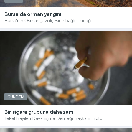
Bursa'da orman yangını
Bursa'nın Osmangazi ilçesine bağlı Uludağ...
GÜNDEM
Bir sigara grubuna daha zam
Tekel Bayileri Dayanışma Derneği Başkanı Erol...