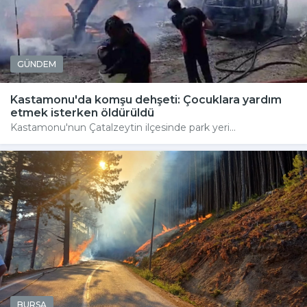
GÜNDEM
Kastamonu'da komşu dehşeti: Çocuklara yardım
etmek isterken öldürüldü
Kastamonu'nun Çatalzeytin ilçesinde park yeri...
BURSA