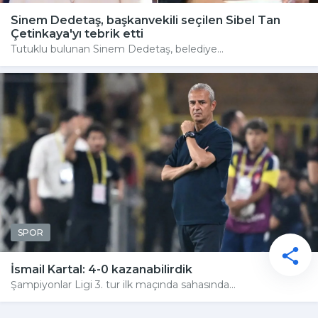
Sinem Dedetaş, başkanvekili seçilen Sibel Tan
Çetinkaya'yı tebrik etti
Tutuklu bulunan Sinem Dedetaş, belediye...
SPOR
İsmail Kartal: 4-0 kazanabilirdik
Şampiyonlar Ligi 3. tur ilk maçında sahasında...