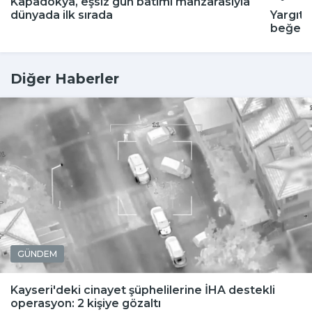
Kapadokya, eşsiz gün batımı manzarasıyla
dünyada ilk sırada
Yargıta
beğenm
Diğer Haberler
GÜNDEM
Kayseri'deki cinayet şüphelilerine İHA destekli
operasyon: 2 kişiye gözaltı