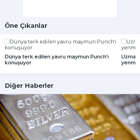
Öne Çıkanlar
Dünya terk edilen yavru maymun Punch'ı
Uzman i
konuşuyor
yenmey
Diğer Haberler