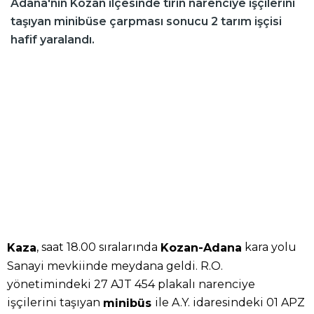
Adana'nın Kozan ilçesinde tırın narenciye işçilerini
taşıyan minibüse çarpması sonucu 2 tarım işçisi
hafif yaralandı.
, saat 18.00 sıralarında
kara yolu
Kaza
Kozan-Adana
Sanayi mevkiinde meydana geldi. R.O.
yönetimindeki 27 AJT 454 plakalı narenciye
işçilerini taşıyan
ile A.Y. idaresindeki 01 APZ
minibüs