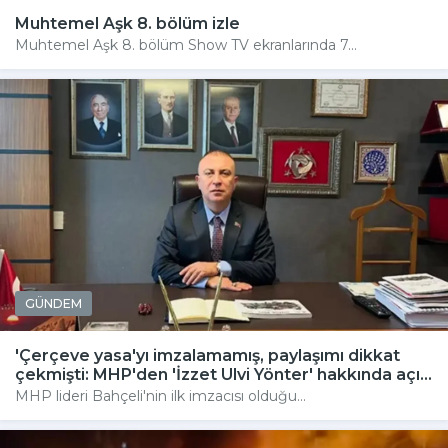
Muhtemel Aşk 8. bölüm izle
Muhtemel Aşk 8. bölüm Show TV ekranlarında 7...
GÜNDEM
'Çerçeve yasa'yı imzalamamış, paylaşımı dikkat
çekmişti: MHP'den 'İzzet Ulvi Yönter' hakkında açı...
MHP lideri Bahçeli'nin ilk imzacısı olduğu...