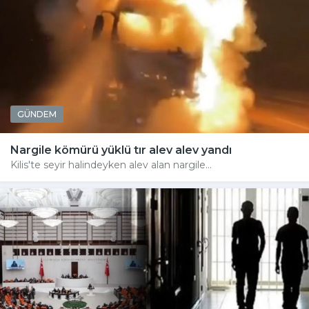
GÜNDEM
Nargile kömürü yüklü tır alev alev yandı
Kilis'te seyir halindeyken alev alan nargile...