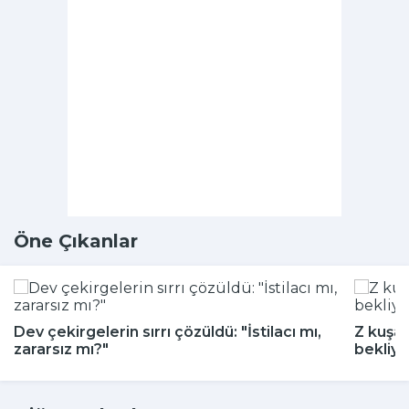
Öne Çıkanlar
Dev çekirgelerin sırrı çözüldü: "İstilacı mı,
Z kuşağ
zararsız mı?"
bekliyo