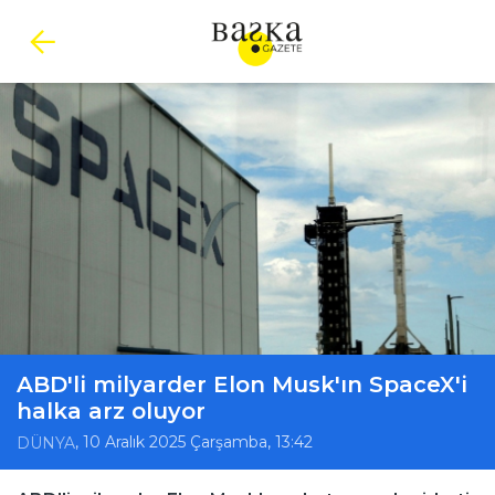
ABD'li milyarder Elon Musk'ın SpaceX'i
halka arz oluyor
, 10 Aralık 2025 Çarşamba, 13:42
DÜNYA