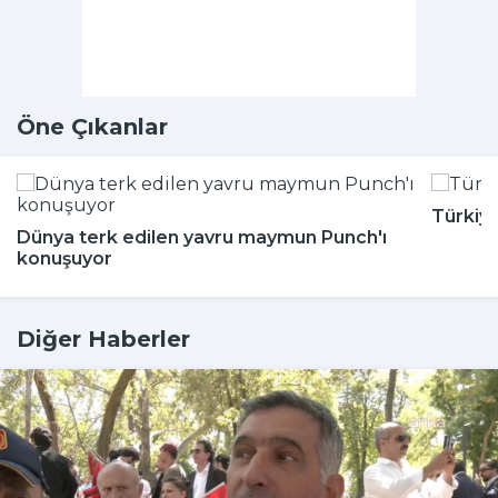
Öne Çıkanlar
Türkiy
Dünya terk edilen yavru maymun Punch'ı
konuşuyor
Diğer Haberler