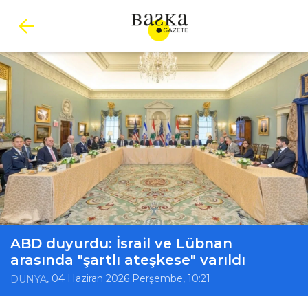
ABD duyurdu: İsrail ve Lübnan
arasında "şartlı ateşkese" varıldı
, 04 Haziran 2026 Perşembe, 10:21
DÜNYA