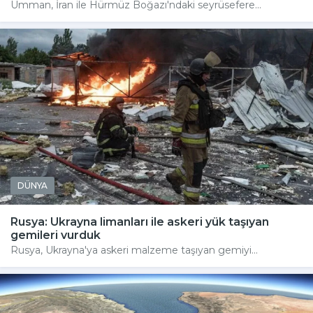
Umman, İran ile Hürmüz Boğazı'ndaki seyrüsefere...
DÜNYA
Rusya: Ukrayna limanları ile askeri yük taşıyan
gemileri vurduk
Rusya, Ukrayna'ya askeri malzeme taşıyan gemiyi...