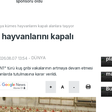
sponsoru oldu
ya kümes hayvanlarını kapalı alanlara taşıyor
hayvanlarını kapalı
Bu
DÜNYA
26.08.07 13:54
-
pl
Dü
5N1" türü kuş gribi vakalarının artmaya devam etmesi
ma
nlarda tutulmasına karar verildi.
Tü
ma
+
A
-
Bu