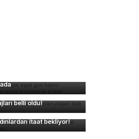
padokya, eşsiz gün batımı
nzarasıyla dünyada ilk
rada
rsa'nın suyu temiz olan
ajları belli oldu!
kuşağı erkekleri
dınlardan itaat bekliyor!