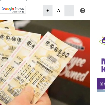
+
A
-