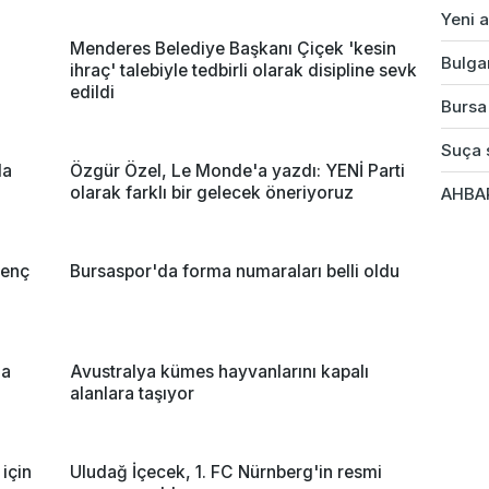
Yeni a
Menderes Belediye Başkanı Çiçek 'kesin
Bulgar
ihraç' talebiyle tedbirli olarak disipline sevk
edildi
Bursa'
Suça s
da
Özgür Özel, Le Monde'a yazdı: YENİ Parti
olarak farklı bir gelecek öneriyoruz
AHBAP
genç
Bursaspor'da forma numaraları belli oldu
ma
Avustralya kümes hayvanlarını kapalı
alanlara taşıyor
 için
Uludağ İçecek, 1. FC Nürnberg'in resmi