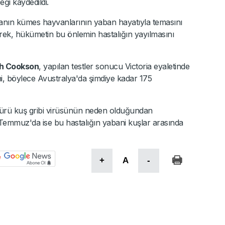
ği kaydedildi.
anın kümes hayvanlarının yaban hayatıyla temasını
erek, hükümetin bu önlemin hastalığın yayılmasını
th Cookson
, yapılan testler sonucu Victoria eyaletinde
ini, böylece Avustralya'da şimdiye kadar 175
türü kuş gribi virüsünün neden olduğundan
9 Temmuz'da ise bu hastalığın yabani kuşlar arasında
+
A
-