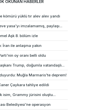
OK OKUNAN HABERLER
e kömürü yüklü tır alev alev yandı
eve yasa'yı imzalamamış, paylaşı...
mel Aşk 8. bölüm izle
: İran ile anlaşma yakın
arti'nin oy oranı belli oldu
aşkanı Trump, doğumla vatandaşlı...
duyurdu: Muğla Marmaris'te deprem!
Caner Çaykara tahliye edildi
rk isim, Grammy jürisini oluştu...
ası Belediyesi'ne operasyon