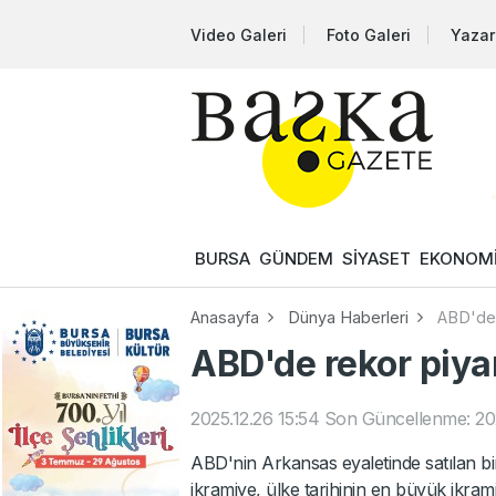
Video Galeri
Foto Galeri
Yazar
BURSA
GÜNDEM
SİYASET
EKONOM
Anasayfa
Dünya Haberleri
ABD'de 
ABD'de rekor piya
2025.12.26 15:54
Son Güncellenme: 202
ABD'nin Arkansas eyaletinde satılan bi
ikramiye, ülke tarihinin en büyük ikramiy