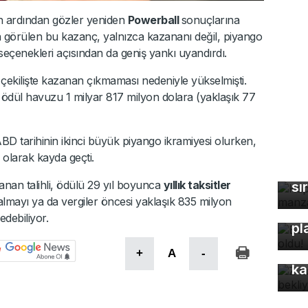
rin ardından gözler yeniden
Powerball
sonuçlarına
ren görülen bu kazanç, yalnızca kazananı değil, piyango
seçenekleri açısından da geniş yankı uyandırdı.
 çekilişte kazanan çıkmaması nedeniyle yükselmişti.
te ödül havuzu 1 milyar 817 milyon dolara (yaklaşık 77
BD tarihinin ikinci büyük piyango ikramiyesi olurken,
Ka
olarak kayda geçti.
ma
azanan talihli, ödülü 29 yıl boyunca
yıllık taksitler
sı
almayı ya da vergiler öncesi yaklaşık 835 milyon
Bu
edebiliyor.
pl
Z 
+
A
-
ka