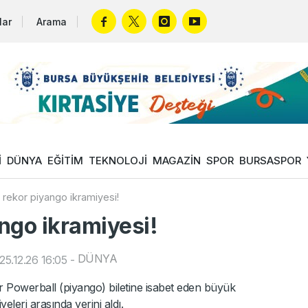
lar
Arama
İ
DÜNYA
EĞİTİM
TEKNOLOJİ
MAGAZİN
SPOR
BURSASPOR
rekor piyango ikramiyesi!
ngo ikramiyesi!
DÜNYA
5.12.26 16:05
-
r Powerball (piyango) biletine isabet eden büyük
eleri arasında yerini aldı.