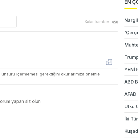
EN Ç
Nargil
Kalan karakter :
450
'Çerç
Muhte
Trump
YENİ P
ç unsuru içermemesi gerektiğini okurlarımıza önemle
ABD B
AFAD 
yorum yapan siz olun.
Utku 
İki Tü
Kuşad