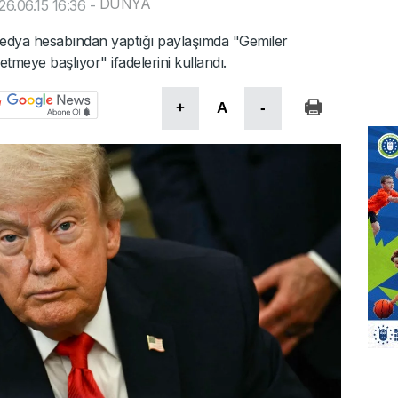
DÜNYA
6.06.15 16:36
-
dya hesabından yaptığı paylaşımda "Gemiler
meye başlıyor" ifadelerini kullandı.
+
A
-