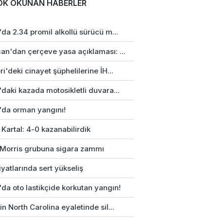
OK OKUNAN HABERLER
da 2.34 promil alkollü sürücü m...
an'dan çerçeve yasa açıklaması: ...
i'deki cinayet şüphelilerine İH...
daki kazada motosikletli duvara...
'da orman yangını!
 Kartal: 4-0 kazanabilirdik
p Morris grubuna sigara zammı
fiyatlarında sert yükseliş
da oto lastikçide korkutan yangın!
n North Carolina eyaletinde sil...