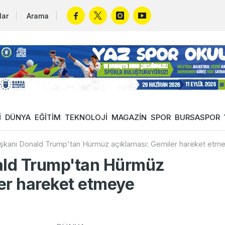
lar
Arama
İ
DÜNYA
EĞİTİM
TEKNOLOJİ
MAGAZİN
SPOR
BURSASPOR
kanı Donald Trump'tan Hürmüz açıklaması: Gemiler hareket etme
ld Trump'tan Hürmüz
er hareket etmeye