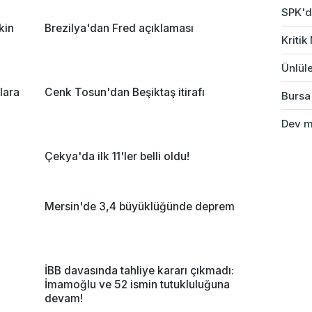
SPK'da
kin
Brezilya'dan Fred açıklaması
Kriti
Ünlüle
lara
Cenk Tosun'dan Beşiktaş itirafı
Bursa'
Dev ma
Çekya'da ilk 11'ler belli oldu!
Mersin'de 3,4 büyüklüğünde deprem
İBB davasında tahliye kararı çıkmadı:
İmamoğlu ve 52 ismin tutukluluğuna
devam!