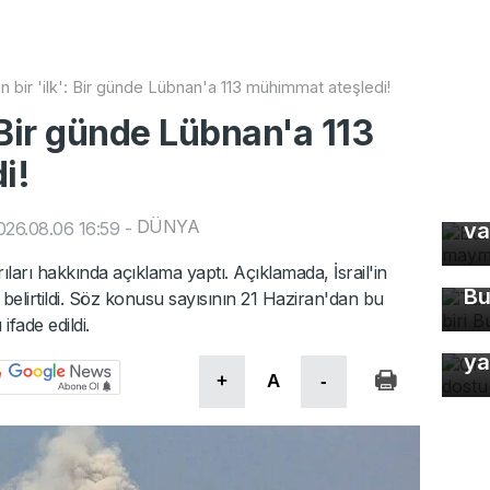
en bir 'ilk': Bir günde Lübnan'a 113 mühimmat ateşledi!
': Bir günde Lübnan'a 113
i!
Bu
ma
DÜNYA
26.08.06 16:59
-
va
Tü
ma
rıları hakkında açıklama yaptı. Açıklamada, İsrail'in
Bu
elirtildi. Söz konusu sayısının 21 Haziran'dan bu
fade edildi.
Or
ya
+
A
-