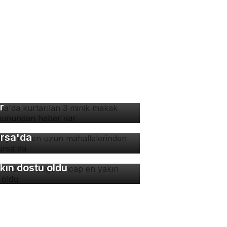
rsa'da kurtarılan 3 minik
kak maymunundan haber
r
rkiye'nin en uzun
hallelerinden biri
rsa'da
manda bulduğu sincap en
kın dostu oldu