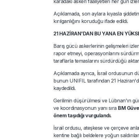
karadaki askeri faaliyetleri her gün izle
Açıklamada, son aylara kıyasla şiddet
kırılganlığını koruduğu ifade edildi.
21 HAZİRAN'DAN BU YANA EN YÜKS
Barış gücü askerlerinin gelişmeleri izle
rapor etmeyi, operasyonlarını sürdürme
taraflarla temaslarını sürdürdüğü aktarı
Açıklamada ayrıca, İsrail ordusunun d
bunun UNIFIL tarafından 21 Haziran'd
kaydedildi.
Gerilimin düşürülmesi ve Lübnan'ın gün
ve koordinasyonun yanı sıra
BM Güvenl
önem taşıdığı vurgulandı.
İsrail ordusu, ateşkese ve çerçeve a
kentine bağlı beldelere yoğun saldırılar