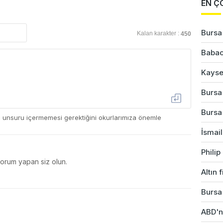
EN Ç
Bursa'
Kalan karakter :
450
Babac
Kayser
Bursa'
Bursa
ç unsuru içermemesi gerektiğini okurlarımıza önemle
İsmail
Phili
yorum yapan siz olun.
Altın 
Bursa'
ABD'ni