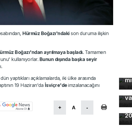
esabından,
Hürmüz Boğazı'ndaki
son duruma ilişkin
Hürmüz Boğazı'ndan ayrılmaya başladı.
Tamamen
unu' kullanıyorlar.
Bunun dışında başka seyir
De
ı.
çö
 dün yaptıkları açıklamalarda, iki ülke arasında
mı
Bu
aptının 19 Haziran'da
İsviçre'de
imzalanacağını
ma
va
+
A
-
Ho
20