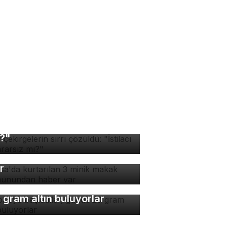
v çekirgelerin sırrı
züldü: "İstilacı mı, zararsız
?"
rsa'da kurtarılan 3 minik
kak maymunundan haber
r
bi diye başladılar, günde
 gram altın buluyorlar