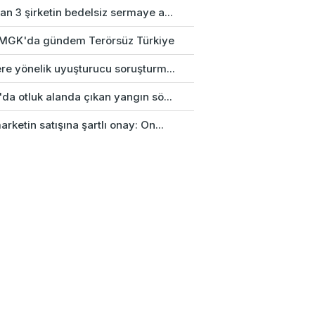
n 3 şirketin bedelsiz sermaye a...
k MGK'da gündem Terörsüz Türkiye
re yönelik uyuşturucu soruşturm...
da otluk alanda çıkan yangın sö...
rketin satışına şartlı onay: On...