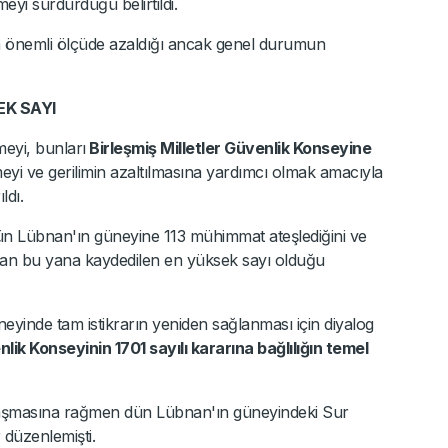
meyi sürdürdüğü belirtildi.
in önemli ölçüde azaldığı ancak genel durumun
EK SAYI
meyi, bunları
Birleşmiş Milletler Güvenlik Konseyine
yi ve gerilimin azaltılmasına yardımcı olmak amacıyla
ldı.
ün Lübnan'ın güneyine 113 mühimmat ateşlediğini ve
an bu yana kaydedilen en yüksek sayı olduğu
eyinde tam istikrarın yeniden sağlanması için diyalog
ik Konseyinin 1701 sayılı kararına bağlılığın temel
nlaşmasına rağmen dün Lübnan'ın güneyindeki Sur
 düzenlemişti.