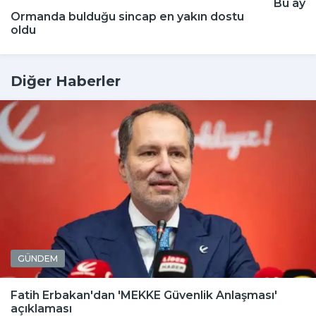
Bu aya
Ormanda bulduğu sincap en yakın dostu
oldu
Diğer Haberler
GÜNDEM
Fatih Erbakan'dan 'MEKKE Güvenlik Anlaşması'
açıklaması