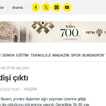
lar
Arama
İ
DÜNYA
EĞİTİM
TEKNOLOJİ
MAGAZİN
SPOR
BURSASPOR
da 20'lik dişi çıktı
işi çıktı
YAŞAM
.12.12 11:37
-
esen, protez dişlerinin ağrı yapması üzerine gittiği
k diş olduğunu öğrenince şaşırdı. Genellikle 18-30 yaş