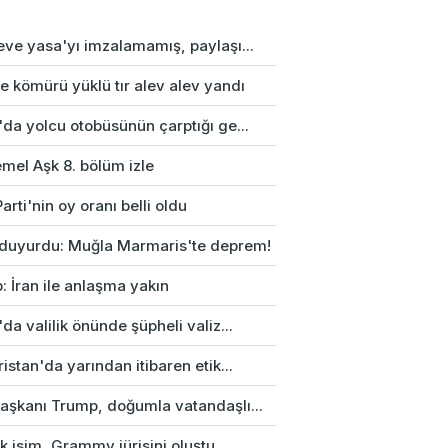
eve yasa'yı imzalamamış, paylaşı...
e kömürü yüklü tır alev alev yandı
da yolcu otobüsünün çarptığı ge...
mel Aşk 8. bölüm izle
arti'nin oy oranı belli oldu
duyurdu: Muğla Marmaris'te deprem!
: İran ile anlaşma yakın
da valilik önünde şüpheli valiz...
istan'da yarından itibaren etik...
aşkanı Trump, doğumla vatandaşlı...
rk isim, Grammy jürisini oluştu...