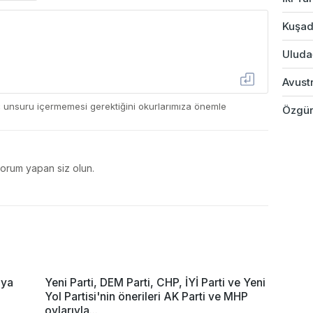
Kuşad
Uludağ
Avustr
ç unsuru içermemesi gerektiğini okurlarımıza önemle
Özgür
yorum yapan siz olun.
'ya
Yeni Parti, DEM Parti, CHP, İYİ Parti ve Yeni
Yol Partisi'nin önerileri AK Parti ve MHP
oylarıyla...