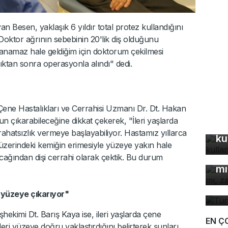
an Besen, yaklaşık 6 yıldır total protez kullandığını
. Doktor ağrının sebebinin 20'lik diş olduğunu
lanamaz hale geldiğim için doktorum çekilmesi
ndıktan sonra operasyonla alındı" dedi.
Çene Hastalıkları ve Cerrahisi Uzmanı Dr. Dt. Hakan
un çıkarabileceğine dikkat çekerek, "İleri yaşlarda
Bu
ahatsızlık vermeye başlayabiliyor. Hastamız yıllarca
ku
De
, üzerindeki kemiğin erimesiyle yüzeye yakın hale
çö
cağından dişi cerrahi olarak çektik. Bu durum
mı
Tü
ta
 yüzeye çıkarıyor"
ekimi Dt. Barış Kaya ise, ileri yaşlarda çene
EN Ç
ri yüzeye doğru yaklaştırdığını belirterek şunları