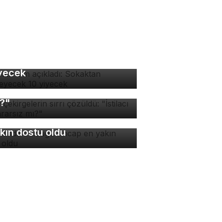
man isim açıkladı:
kaktan yenmeyecek 10
yecek
v çekirgelerin sırrı
züldü: "İstilacı mı, zararsız
?"
manda bulduğu sincap en
kın dostu oldu