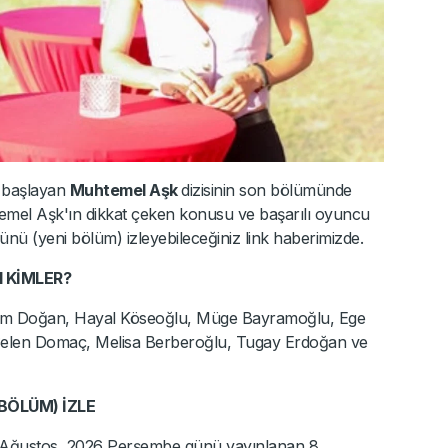
a başlayan
Muhtemel Aşk
dizisinin son bölümünde
mel Aşk'ın dikkat çeken konusu ve başarılı oyuncu
ünü (yeni bölüm) izleyebileceğiniz link haberimizde.
 KİMLER?
Evrim Doğan, Hayal Köseoğlu, Müge Bayramoğlu, Ege
, Selen Domaç, Melisa Berberoğlu, Tugay Erdoğan ve
BÖLÜM) İZLE
 Ağustos 2026 Perşembe günü yayınlanan 8.