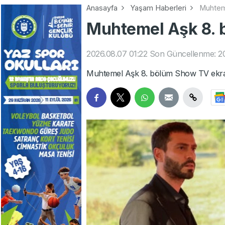
Anasayfa
Yaşam Haberleri
Muhteme
Muhtemel Aşk 8. b
2026.08.07 01:22
Son Güncellenme: 20
Muhtemel Aşk 8. bölüm Show TV ekran