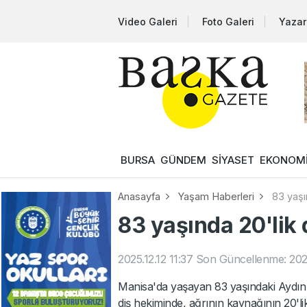
Video Galeri
Foto Galeri
Yazar
BURSA
GÜNDEM
SİYASET
EKONOM
Anasayfa
Yaşam Haberleri
83 yaşın
83 yaşında 20'lik d
2025.12.12 11:37
Son Güncellenme: 2025
Manisa'da yaşayan 83 yaşındaki Aydın B
diş hekiminde, ağrının kaynağının 20'li