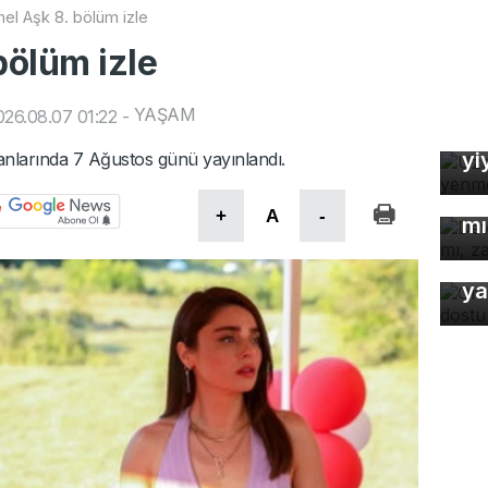
l Aşk 8. bölüm izle
ölüm izle
Uz
YAŞAM
26.08.07 01:22
-
So
yi
larında 7 Ağustos günü yayınlandı.
De
çö
+
A
-
mı
Or
ya