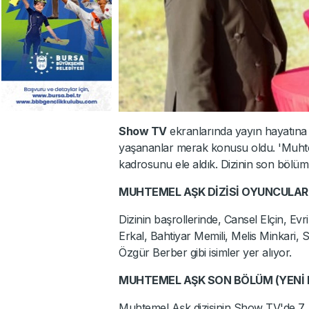
Show TV
ekranlarında yayın hayatın
yaşananlar merak konusu oldu. 'Muhte
kadrosunu ele aldık. Dizinin son bölüm
MUHTEMEL AŞK DİZİSİ OYUNCULARI
Dizinin başrollerinde, Cansel Elçin, 
Erkal, Bahtiyar Memili, Melis Minkari
Özgür Berber gibi isimler yer alıyor.
MUHTEMEL AŞK SON BÖLÜM (YENİ 
Muhtemel Aşk dizisinin Show TV'de 7