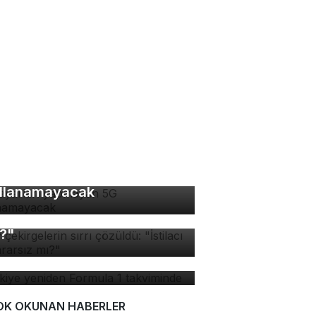
 ayarları yapmayan 5G
llanamayacak
v çekirgelerin sırrı
züldü: "İstilacı mı, zararsız
?"
rkiye yeniden Formula 1
kviminde
OK OKUNAN HABERLER