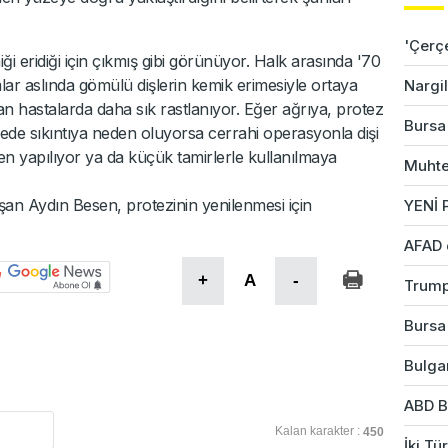
'Çerç
i eridiği için çıkmış gibi görünüyor. Halk arasında '70
lar aslında gömülü dişlerin kemik erimesiyle ortaya
Nargil
nan hastalarda daha sık rastlanıyor. Eğer ağrıya, protez
Bursa'
e sıkıntıya neden oluyorsa cerrahi operasyonla dişi
en yapılıyor ya da küçük tamirlerle kullanılmaya
Muhte
n Aydın Besen, protezinin yenilenmesi için
YENİ P
AFAD 
+
A
-
Trump
Bursa'
Bulgar
ABD B
Kalan karakter :
450
İki Tü