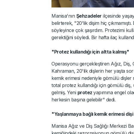
Manisa'nın
Şehzadeler
ilçesinde yaşay
belirterek, "20'lik dişim hiç çıkmamıştı
söyleyince çok şaşırdım. Protezimi kul
gerektiğini söyledi. Bir hafta ilaç kulla
"Protez kullandığı için altta kalmış"
Operasyonu gerçekleştiren Ağız, Diş, 
Kahraman, 20'lik dişlerin her yaşta sor
kemik erimesi nedeniyle gömülü dişler r
total protez kullandığı için gömülü diş
gelmiş. Yeni
protez
yapımına engel ola
herkesin başına gelebilir" dedi.
"Yaşlanmaya bağlı kemik erimesi dişi
Manisa Ağız ve Diş Sağlığı Merkezi Başh
kemiğindeki rezorpsiyonun gömülü dişle