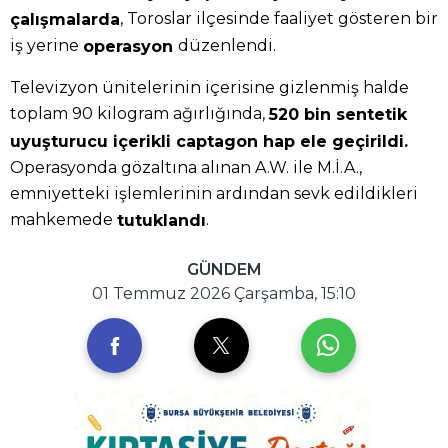
, Toroslar ilçesinde faaliyet gösteren bir
çalışmalarda
iş yerine
düzenlendi.
operasyon
Televizyon ünitelerinin içerisine gizlenmiş halde
toplam 90 kilogram ağırlığında,
520 bin sentetik
uyuşturucu içerikli captagon hap ele geçirildi.
Operasyonda gözaltına alınan A.W. ile M.İ.A.,
emniyetteki işlemlerinin ardından sevk edildikleri
mahkemede
.
tutuklandı
GÜNDEM
01 Temmuz 2026 Çarşamba, 15:10