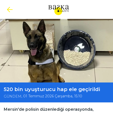
520 bin uyuşturucu hap ele geçirildi
, 01 Temmuz 2026 Çarşamba, 15:10
GÜNDEM
Mersin'de polisin düzenlediği operasyonda,