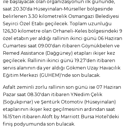
ile başlayacak olan organizasyonun ilk gününde,
saat 20.30'da Hüseyinalan-Mürseller bölgesinde
belirlenen 3.30 kilometrelik Osmangazi Belediyesi
Seyirci Özel Etabı geçilecek. Toplam uzunluğu
126,30 kilometre olan Orhaneli-Keles bölgesindeki 9
özel etabın yer aldığı rallinin ikinci günü 06 Haziran
Cumartesi saat 09.00'dan itibaren Göynükbelen ve
Remed Assistance (Dağgüney) etapları ikişer kez
geçilecek. Rallinin ikinci günü 19.27'den itibaren
servis alanının da yer aldığı Gökmen Uzay Havacılık
Eğitim Merkezi (GUHEM)'nde son bulacak.
Asfalt zeminli zorlu rallinin son günü ise 07 Haziran
Pazar saat 08.30'dan itibaren Y.Nedim Çelik
(Soğukpınar) ve Şentürk Otomotiv (Hüseyinalan)
etaplarının ikişer kez geçilmesinin ardından saat
16.15'ten itibaren Aloft by Marriott Bursa Hotel'deki
finiş podyumunda son bulacak.