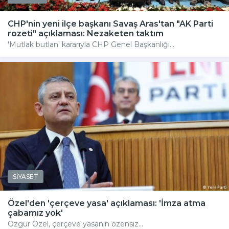
CHP'nin yeni ilçe başkanı Savaş Aras'tan "AK Parti
rozeti" açıklaması: Nezaketen taktım
'Mutlak butlan' kararıyla CHP Genel Başkanlığı...
SİYASET
Özel'den 'çerçeve yasa' açıklaması: 'İmza atma
çabamız yok'
Özgür Özel, çerçeve yasanın özensiz...