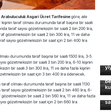
ı
Arabuluculuk Asgari
Ücret Tarifesine
göre; aile
kişinin taraf olması durumunda taraf başına bir saati
nda taraf sayısı gözetmeksizin bir saati 2 bin 200 lira,
af gözetmeksizin bir saati 2 bin 300 lira, 11 ve daha
af sayısı gözetmeksizin bir saat için 2 bin 400 lira
Uz
olması durumunda taraf başına bir saati 1500 lira, 3-5
So
ısı gözetmeksizin bir saati 3 bin 200 lira, 6-10 kişinin
yi
in bir saati 3 bin 300 lira, 11 ve daha fazla kişinin
Ya
etmeksizin bir saat için 3 bin 400 lira ödenecek.
Eş
be
in taraf olması durumunda taraf başına bir saati 1130
ku
taraf sayısı gözetmeksizin bir saati 2 bin 460 lira, 6-
Ke
gözetmeksizin bir saati 2 bin 560 lira, 11 ve daha fazla
sa
ısı gözetmeksizin bir saat için 2 bin 660 lira