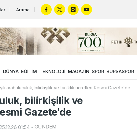
lar
Arama
İ
DÜNYA
EĞİTİM
TEKNOLOJİ
MAGAZİN
SPOR
BURSASPOR
ılı arabuluculuk, bilirkişilik ve tanıklık ücretleri Resmi Gazete'de
luk, bilirkişilik ve
 Resmi Gazete'de
GÜNDEM
5.12.26 01:54
-