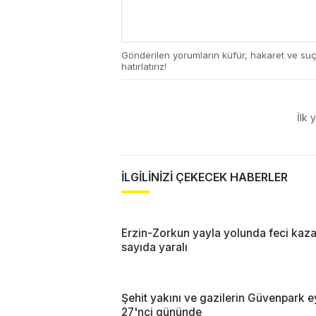
Gönderilen yorumların küfür, hakaret ve su
hatırlatırız!
İlk 
İLGİLİNİZİ ÇEKECEK HABERLER
Erzin-Zorkun yayla yolunda feci kaz
sayıda yaralı
Şehit yakını ve gazilerin Güvenpark e
27'nci gününde