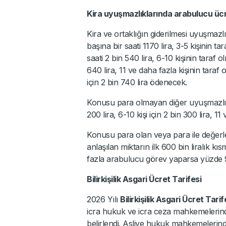
Kira uyuşmazlıklarında arabulucu ücre
Kira ve ortaklığın giderilmesi uyuşmazl
başına bir saati 1170 lira, 3-5 kişinin 
saati 2 bin 540 lira, 6-10 kişinin taraf
640 lira, 11 ve daha fazla kişinin tara
için 2 bin 740 lira ödenecek.
Konusu para olmayan diğer uyuşmazlıklarda
200 lira, 6-10 kişi için 2 bin 300 lira, 11
Konusu para olan veya para ile değerle
anlaşılan miktarın ilk 600 bin liralık k
fazla arabulucu görev yaparsa yüzde 9
Bilirkişilik Asgari Ücret Tarifesi
2026 Yılı
Bilirkişilik Asgari Ücret Tari
icra hukuk ve icra ceza mahkemelerinde
belirlendi. Asliye hukuk mahkemelerinde