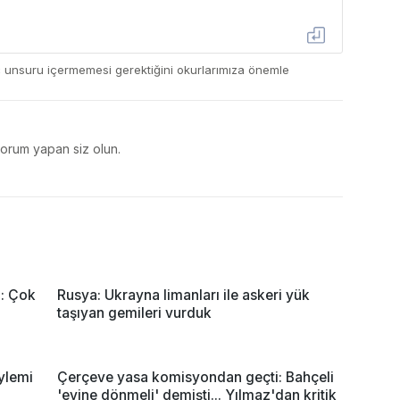
ç unsuru içermemesi gerektiğini okurlarımıza önemle
yorum yapan siz olun.
a: Çok
Rusya: Ukrayna limanları ile askeri yük
taşıyan gemileri vurduk
ylemi
Çerçeve yasa komisyondan geçti: Bahçeli
'evine dönmeli' demişti... Yılmaz'dan kritik