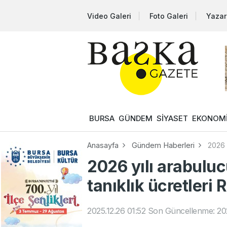
Video Galeri
Foto Galeri
Yazar
BURSA
GÜNDEM
SİYASET
EKONOM
Anasayfa
Gündem Haberleri
2026 y
2026 yılı arabulucu
tanıklık ücretleri
2025.12.26 01:52
Son Güncellenme: 202