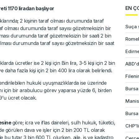
EN Ç
ti 1170 liradan başlıyor
ıklarında; 2 kişinin taraf olması durumunda taraf
Suça s
taraf olması durumunda taraf sayısı gözetmeksizin bir
 olması durumunda taraf gözetmeksizin bir saati 2 bin
Romel
f olması durumunda taraf sayısı gözetmeksizin bir saat
Edirne
 ücretler ise 2 kişi için Bin lira, 3-5 kişi için 2 bin
ABD'd
 ve daha fazla kişi için 2 bin 400 lira olarak belirlendi.
Fileni
ndirilebilen hukuki uyuşmazlıklarda ise üzerinde
Bursa'
ısmı için bir arabulucu görev yaparsa yüzde 6, birden
'u ücret olacak.
Manis
Bursa'
fesine
göre; icra ve iflas daireleri, sulh hukuk, tüketici,
CHP'li
 görülen dava ve işler için 2 bin 200 TL olarak
 bu tutar 3 bin 600 TL olurken, aile, iş ve kadastro
Çerçev