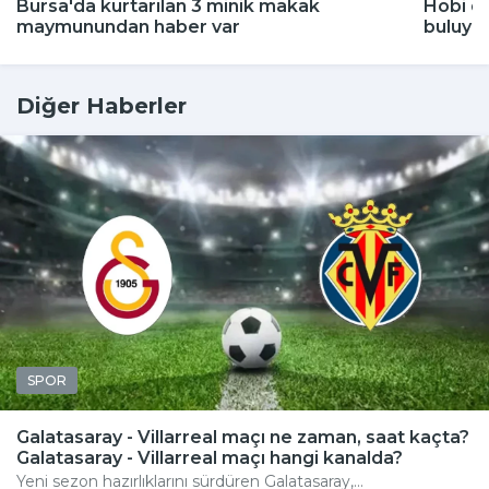
Bursa'da kurtarılan 3 minik makak
Hobi di
maymunundan haber var
buluyor
Diğer Haberler
SPOR
Galatasaray - Villarreal maçı ne zaman, saat kaçta?
Galatasaray - Villarreal maçı hangi kanalda?
Yeni sezon hazırlıklarını sürdüren Galatasaray,...