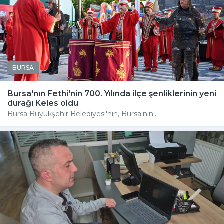
BURSA
Bursa'nın Fethi'nin 700. Yılında ilçe şenliklerinin yeni
durağı Keles oldu
Bursa Büyükşehir Belediyesi'nin, Bursa'nın...