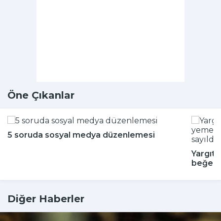
Öne Çıkanlar
5 soruda sosyal medya düzenlemesi
Yargıta
beğenm
Diğer Haberler