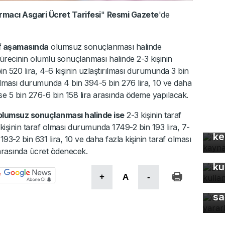
ırmacı Asgari Ücret Tarifesi
"
Resmi Gazete
'de
if aşamasında
olumsuz sonuçlanması halinde
 sürecinin olumlu sonuçlanması halinde 2-3 kişinin
n 520 lira, 4-6 kişinin uzlaştırılması durumunda 3 bin
ırılması durumunda 4 bin 394-5 bin 276 lira, 10 ve daha
ise 5 bin 276-6 bin 158 lira arasında ödeme yapılacak.
Mo
 olumsuz sonuçlanması halinde ise
2-3 kişinin taraf
gü
işinin taraf olması durumunda 1749-2 bin 193 lira, 7-
ke
93-2 bin 631 lira, 10 ve daha fazla kişinin taraf olması
arasında ücret ödenecek.
Bu
ku
+
A
-
Gü
sa