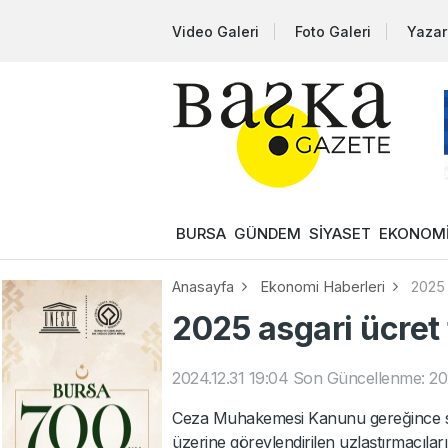
Video Galeri
Foto Galeri
Yazar
BURSA
GÜNDEM
SİYASET
EKONOM
Anasayfa
Ekonomi Haberleri
2025 
2025 asgari ücret t
2024.12.31 19:04
Son Güncellenme: 202
Ceza Muhakemesi Kanunu gereğince s
üzerine görevlendirilen uzlaştırmacıların,