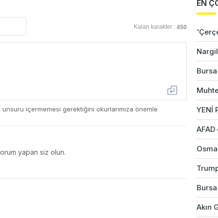
EN Ç
Kalan karakter :
450
'Çerç
Nargil
Bursa'
Muhte
ç unsuru içermemesi gerektiğini okurlarımıza önemle
YENİ P
AFAD 
Osman
yorum yapan siz olun.
Trump
Bursa'
Akın G