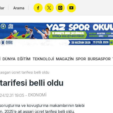
lar
Arama
İ
DÜNYA
EĞİTİM
TEKNOLOJİ
MAGAZİN
SPOR
BURSASPOR
asgari ücret tarifesi belli oldu
arifesi belli oldu
EKONOMİ
4.12.31 19:05
-
oruşturma ve kovuşturma makamlarının talebi
 2025'e ait asgari ücret tarifesi belli oldu.