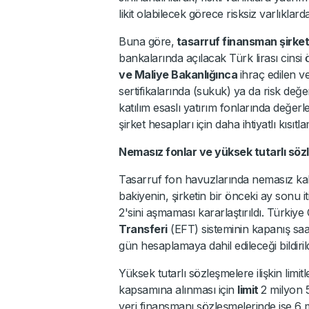
likit olabilecek görece risksiz varlıklar
Buna göre,
tasarruf finansman şirket
bankalarında açılacak Türk lirası cinsi
ve Maliye Bakanlığınca
ihraç edilen ve
sertifikalarında (sukuk) ya da risk değe
katılım esaslı yatırım fonlarında değer
şirket hesapları için daha ihtiyatlı kısıtlam
Nemasız fonlar ve yüksek tutarlı söz
Tasarruf fon havuzlarında nemasız kalan
bakiyenin, şirketin bir önceki ay sonu
2'sini aşmaması kararlaştırıldı. Türk
Transferi
(EFT) sisteminin kapanış saa
gün hesaplamaya dahil edileceği bildirild
Yüksek tutarlı sözleşmelere ilişkin limitl
kapsamına alınması için
limit
2 milyon 5
yeri finansmanı sözleşmelerinde ise 6 m