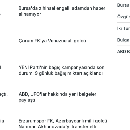
Bursa
Bursa'da zihinsel engelli adamdan haber
e
alınamıyor
Özgür
İki Tü
Bulgar
Çorum FK'ya Venezuelalı golcü
ABD B
H
YENİ Parti'nin bağış kampanyasında son
durum: 9 günlük bağış miktarı açıklandı
çtı,
ABD, UFO'lar hakkında yeni belgeler
paylaştı
ia
Erzurumspor FK, Azerbaycanlı milli golcü
Nariman Akhundzada'yı transfer etti