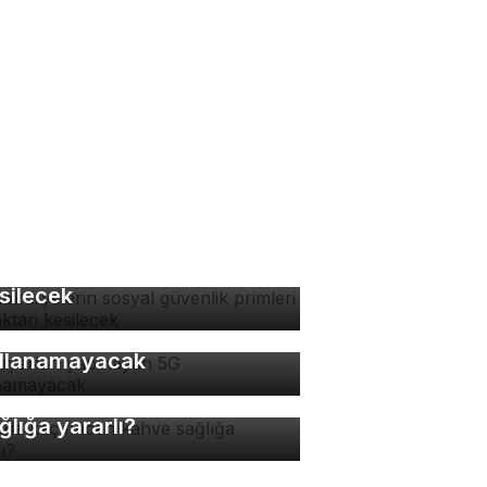
tokuryelerin sosyal
venlik primleri kaynaktan
silecek
 ayarları yapmayan 5G
llanamayacak
nde kaç fincan kahve
ğlığa yararlı?