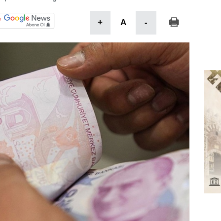
+
A
-