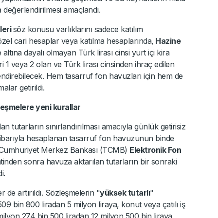
da değerlendirilmesi amaçlandı.
leri
söz konusu varlıklarını sadece katılım
 özel cari hesaplar veya katılma hesaplarında,
Hazine
 altına dayalı olmayan Türk lirası cinsi yurt içi kira
ri 1 veya 2 olan ve Türk lirası cinsinden ihraç edilen
lendirebilecek. Hem tasarruf fon havuzları için hem de
alar getirildi.
leşmelere yeni kurallar
 tutarların sınırlandırılması amacıyla günlük getirisiz
 itibarıyla hesaplanan tasarruf fon havuzunun binde
iye Cumhuriyet Merkez Bankası (TCMB)
Elektronik Fon
tinden sonra havuza aktarılan tutarların bir sonraki
i.
er de artırıldı. Sözleşmelerin "
yüksek tutarlı
"
09 bin 800 liradan 5 milyon liraya, konut veya çatılı iş
ilyon 274 bin 500 liradan 12 milyon 500 bin liraya