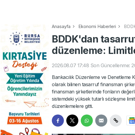
Anasayfa
Ekonomi Haberleri
BDDK'
BDDK'dan tasarruf
düzenleme: Limitle
2026.08.07 17:48
Son Güncellenme: 2
Bankacılık Düzenleme ve Denetleme Ku
olarak bilinen tasarruf finansman şirke
finansman şirketlerinde fonların değerl
sistemdeki yüksek tutarlı sözleşme limit
düzenlemelere gitti.