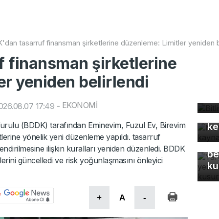
dan tasarruf finansman şirketlerine düzenleme: Limitler yeniden b
 finansman şirketlerine
r yeniden belirlendi
Bi
bü
Mo
EKONOMİ
026.08.07 17:49
-
gü
rulu (BDDK) tarafından Eminevim, Fuzul Ev, Birevim
ke
Ya
tlerine yönelik yeni düzenleme yapıldı. tasarruf
Eş
endirilmesine ilişkin kuralları yeniden düzenledi. BDDK
be
lerini güncelledi ve risk yoğunlaşmasını önleyici
ku
+
A
-