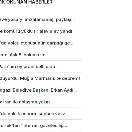
OK OKUNAN HABERLER
eve yasa'yı imzalamamış, paylaşı...
e kömürü yüklü tır alev alev yandı
da yolcu otobüsünün çarptığı ge...
mel Aşk 8. bölüm izle
arti'nin oy oranı belli oldu
duyurdu: Muğla Marmaris'te deprem!
gazi Belediye Başkanı Erkan Aydı...
: İran ile anlaşma yakın
da valilik önünde şüpheli valiz...
ürlek'ten 'internet gazeteciliğ...