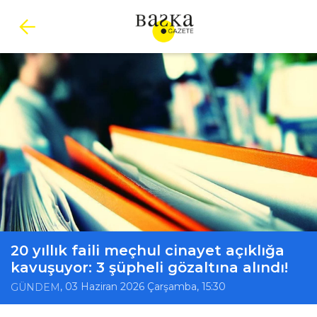
20 yıllık faili meçhul cinayet açıklığa
kavuşuyor: 3 şüpheli gözaltına alındı!
, 03 Haziran 2026 Çarşamba, 15:30
GÜNDEM