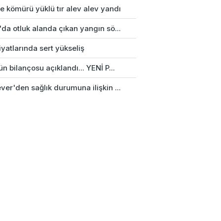
e kömürü yüklü tır alev alev yandı
da otluk alanda çıkan yangın sö...
fiyatlarında sert yükseliş
n bilançosu açıklandı... YENİ P...
er'den sağlık durumuna ilişkin ...