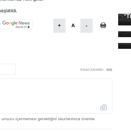
Mı
aşlatıldı.
'T
Tü
+
A
-
ta
Ka
ev
Kalan karakter :
450
ç unsuru içermemesi gerektiğini okurlarımıza önemle