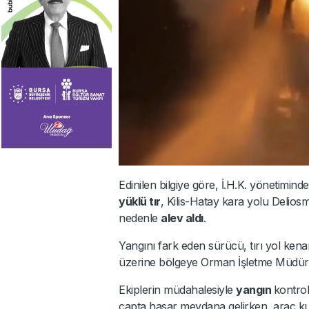
Edinilen bilgiye göre, İ.H.K. yönetimin
yüklü tır
, Kilis-Hatay kara yolu Delios
nedenle
alev aldı
.
Yangını fark eden sürücü, tırı yol kenar
üzerine bölgeye Orman İşletme Müdürlüğü 
Ekiplerin müdahalesiyle
yangın
kontrol
çapta hasar meydana gelirken, araç kul