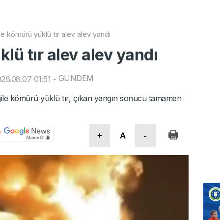
le kömürü yüklü tır alev alev yandı
lü tır alev alev yandı
GÜNDEM
26.08.07 01:51
-
argile kömürü yüklü tır, çıkan yangın sonucu tamamen
+
A
-