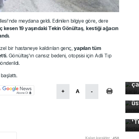
lesi'nde meydana geldi. Edinilen bilgiye göre, dere
 kesen 19 yaşındaki Tekin Gönültaş
,
kestiği ağacın
andı.
zel bir hastaneye kaldırılan genç,
yapılan tüm
tti.
Gönültaş'ın cansız bedeni, otopsisi için Adli Tıp
nderildi.
Uz
e
başlattı.
gı
ça
+
A
-
Ba
üs
Mı
'T
Kalan karakter :
450