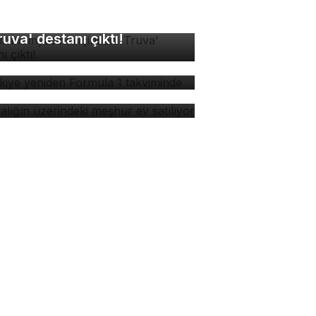
sır mumyasının içinden
ruva' destanı çıktı!
rkiye yeniden Formula 1
kviminde
yalığın üzerindeki meşhur
 satılıyor