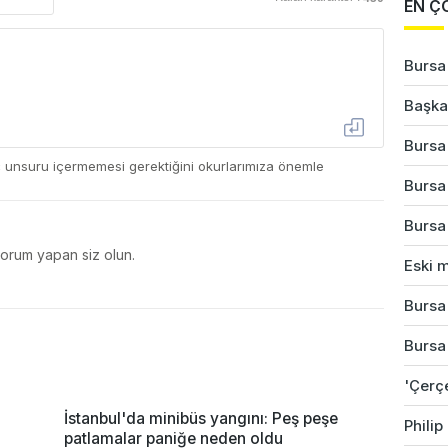
EN Ç
Bursa
Başkan
Bursa'
ç unsuru içermemesi gerektiğini okurlarımıza önemle
Bursa
Bursa'
yorum yapan siz olun.
Eski m
Bursa'
Bursa
'Çerç
İstanbul'da minibüs yangını: Peş peşe
Phili
patlamalar paniğe neden oldu