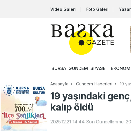
Video Galeri
Foto Galeri
Yazar
BURSA
GÜNDEM
SİYASET
EKONOM
Anasayfa
Gündem Haberleri
19 ya
19 yaşındaki genç,
kalıp öldü
2025.12.21 14:44
Son Güncellenme: 202