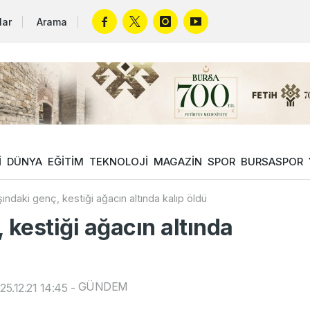
lar
Arama
İ
DÜNYA
EĞİTİM
TEKNOLOJİ
MAGAZİN
SPOR
BURSASPOR
şındaki genç, kestiği ağacın altında kalıp öldü
 kestiği ağacın altında
GÜNDEM
5.12.21 14:45
-