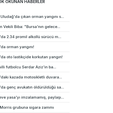
OK OKUNAN HABERLER
 Uludağ'da çıkan orman yangını s...
 Vekili Biba: "Bursa'nın gelece...
da 2.34 promil alkollü sürücü m...
'da orman yangını!
da oto lastikçide korkutan yangın!
illi futbolcu Serdar Aziz'in ba...
daki kazada motosikletli duvara...
'da genç avukatın öldürüldüğü sa...
eve yasa'yı imzalamamış, paylaşı...
p Morris grubuna sigara zammı