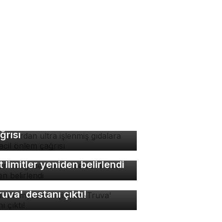
manlardan ultra işlenmiş
dalara karşı acil önlem
ğrısı
lon balığı desteklerinde
t limitler yeniden belirlendi
sır mumyasının içinden
ruva' destanı çıktı!