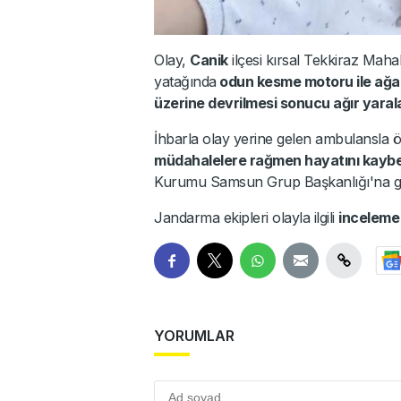
Olay,
Canik
ilçesi kırsal Tekkiraz Mahal
yatağında
odun kesme motoru ile ağaç
üzerine devrilmesi sonucu ağır yaral
İhbarla olay yerine gelen ambulansla ö
müdahalelere rağmen hayatını kaybe
Kurumu Samsun Grup Başkanlığı'na gö
Jandarma ekipleri olayla ilgili
incelem
YORUMLAR