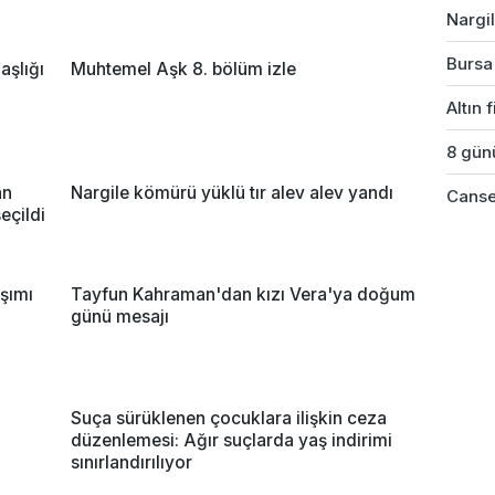
Nargil
Bursa'
şlığı
Muhtemel Aşk 8. bölüm izle
Altın 
8 günü
an
Nargile kömürü yüklü tır alev alev yandı
Cansev
eçildi
şımı
Tayfun Kahraman'dan kızı Vera'ya doğum
günü mesajı
Suça sürüklenen çocuklara ilişkin ceza
düzenlemesi: Ağır suçlarda yaş indirimi
sınırlandırılıyor