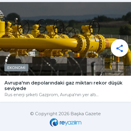
EKONOMİ
Avrupa'nın depolarındaki gaz miktarı rekor düşük
seviyede
Rus enerji şirketi Gazprom, Avrupa'nın yer altı...
© Copyright 2026 Başka Gazete