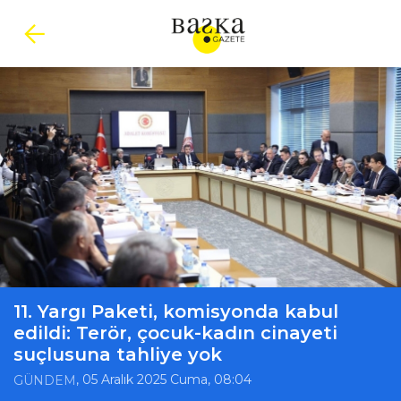
11. Yargı Paketi, komisyonda kabul
edildi: Terör, çocuk-kadın cinayeti
suçlusuna tahliye yok
, 05 Aralık 2025 Cuma, 08:04
GÜNDEM