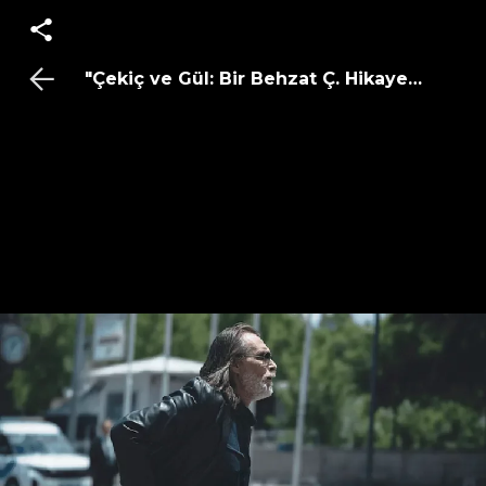
"Çekiç ve Gül: Bir Behzat Ç. Hikayesi"nden 