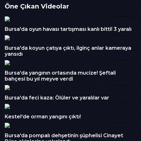
Öne Çıkan Videolar
gözyaşları yürekleri dağladı.
02:34
İzlenme : 204
Kategori :
HABER
Bursa'da oyun havası tartışması kanlı bitti! 3 yaralı
00:28
Embed Kodu :
Bursa'da koyun çatıya çıktı, ilginç anlar kameraya
yansıdı
03:26
Bursa'da yangının ortasında mucize! Şeftali
bahçesi bu yıl meyve verdi
01:44
Bursa'da feci kaza: Ölüler ve yaralılar var
01:15
Kestel'de orman yangını çıktı!
00:32
Bursa'da pompalı dehşetinin şüphelisi Cinayet