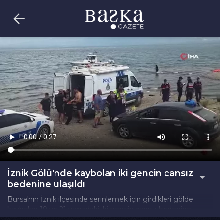
İznik Gölü'nde kaybolan iki gencin cansız
bedenine ulaşıldı
Bursa'nın İznik ilçesinde serinlemek için girdikleri gölde
kaybolan 19 ve 21 yaşındaki iki gencin cansız bedenine
ulaşıldı. Acı haberi alan yakınları sinir krizi geçirirken,