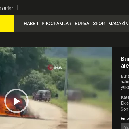
azarlar
HABER
PROGRAMLAR
BURSA
SPOR
MAGAZİN
Bu
ale
Burs
hal
yüks
Kate
Ekle
Play
Son 
Emb