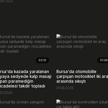
.06.2023
03:10
01:06
rsa'da kazada yaralanan
Bursa'da otomobille
yaya sedyede kalp masajı
çarpışan motosiklet iki ar
pan paramediğin
arasında sıkıştı
cadelesi takdir topladı
01.08.2026
.07.2026