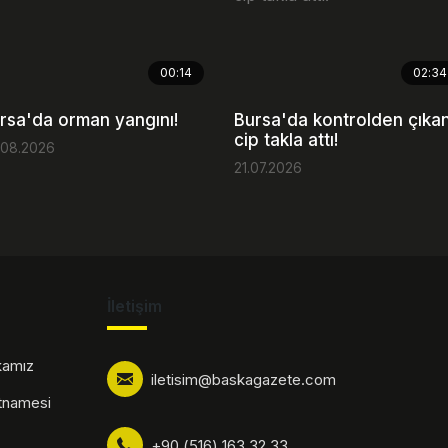
00:14
02:34
rsa'da orman yangını!
Bursa'da kontrolden çıka
cip takla attı!
.08.2026
21.07.2026
İletişim
ikamız
iletisim@baskagazete.com
rtnamesi
+90 (516) 163 32 33