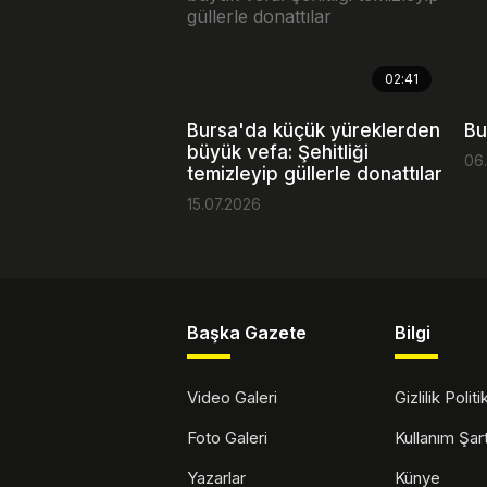
02:41
Bursa'da küçük yüreklerden
Bu
büyük vefa: Şehitliği
06
temizleyip güllerle donattılar
15.07.2026
Başka Gazete
Bilgi
Video Galeri
Gizlilik Polit
Foto Galeri
Kullanım Şa
Yazarlar
Künye