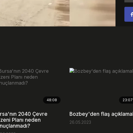
Video
48:08
23:07
rsa'nın 2040 Çevre
Bozbey'den flaş açıklama
zeni Planı neden
26.05.2023
nuçlanmadı?