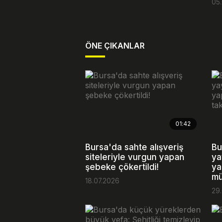
05
ÖNE ÇIKANLAR
01:42
Bursa'da sahte alışveriş
Bu
siteleriyle vurgun yapan
ya
şebeke çökertildi!
ya
mü
18.07.2026
29