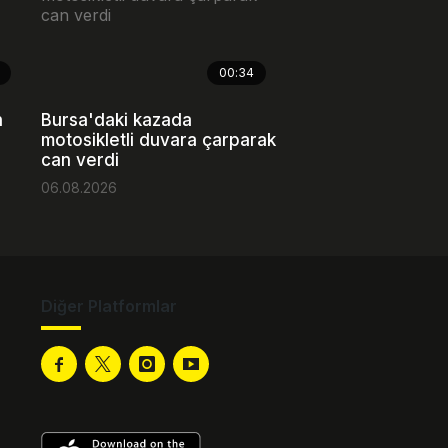
00:34
n
Bursa'daki kazada
motosikletli duvara çarparak
can verdi
06.08.2026
Diğer Platformlar