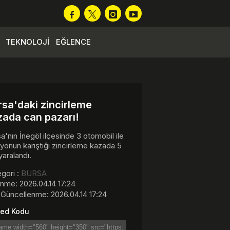
TEKNOLOJİ
EĞLENCE
rsa'daki zincirleme
zada can pazarı!
a'nın İnegöl ilçesinde 3 otomobil ile
onun karıştığı zincirleme kazada 5
 yaralandı.
gori :
BURSA
nme: 2026.04.14 17:24
Güncellenme: 2026.04.14 17:24
ed Kodu