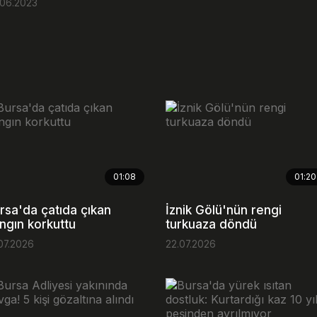
.06.2023
01:08
01:20
rsa'da çatıda çıkan
İznik Gölü'nün rengi
ngın korkuttu
turkuaza döndü
07.2026
22.07.2026