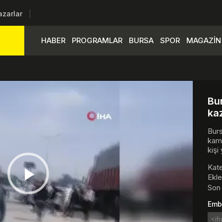
azarlar
HABER
PROGRAMLAR
BURSA
SPOR
MAGAZİN
Bu
ka
Burs
kamy
kişi
Kate
Ekle
Play
Son 
Emb