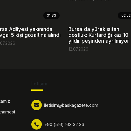
01:33
02:52
rsa Adliyesi yakınında
Bursa'da yürek ısıtan
vga! 5 kişi gözaltına alındı
dostluk: Kurtardığı kaz 10
yıldır peşinden ayrılmıyor
.07.2026
12.07.2026
İletişim
ikamız
iletisim@baskagazete.com
rtnamesi
+90 (516) 163 32 33